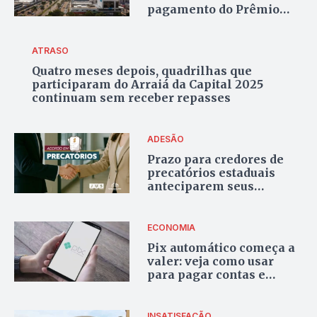
pagamento do Prêmio
Profissionais da Educação
de 2023
ATRASO
Quatro meses depois, quadrilhas que
participaram do Arraiá da Capital 2025
continuam sem receber repasses
ADESÃO
Prazo para credores de
precatórios estaduais
anteciparem seus
créditos vai até quarta-
feira
ECONOMIA
Pix automático começa a
valer: veja como usar
para pagar contas e
assinaturas
INSATISFAÇÃO