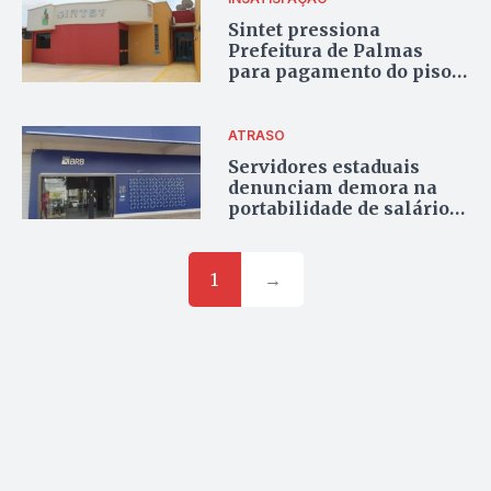
Sintet pressiona
Prefeitura de Palmas
para pagamento do piso e
da data-base atrasada
ATRASO
Servidores estaduais
denunciam demora na
portabilidade de salários
pelo BRB
1
→