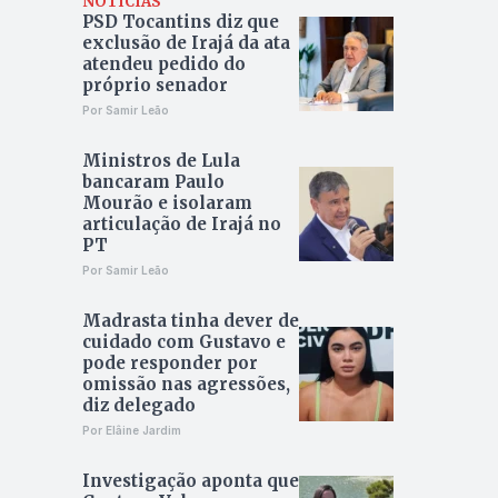
NOTÍCIAS
PSD Tocantins diz que
exclusão de Irajá da ata
atendeu pedido do
próprio senador
Por Samir Leão
Ministros de Lula
bancaram Paulo
Mourão e isolaram
articulação de Irajá no
PT
Por Samir Leão
Madrasta tinha dever de
cuidado com Gustavo e
pode responder por
omissão nas agressões,
diz delegado
Por Elâine Jardim
Investigação aponta que