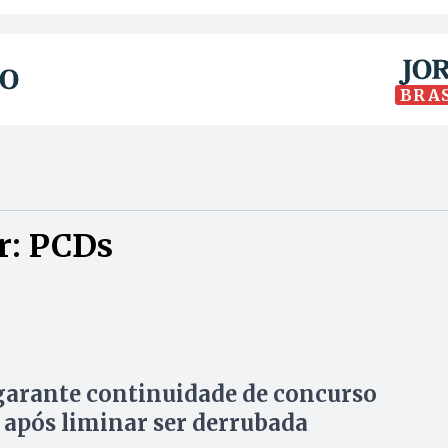
BRA
r: PCDs
arante continuidade de concurso
 após liminar ser derrubada