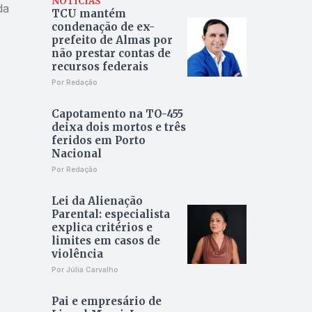
NOTÍCIAS
da
TCU mantém
condenação de ex-
prefeito de Almas por
não prestar contas de
recursos federais
Por Redação
Capotamento na TO-455
deixa dois mortos e três
feridos em Porto
Nacional
Por Redação
Lei da Alienação
Parental: especialista
explica critérios e
limites em casos de
violência
Por Júlia Carvalho
Pai e empresário de