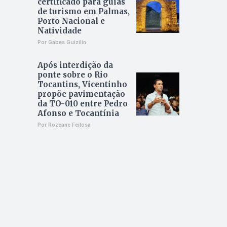
certificado para guias
de turismo em Palmas,
Porto Nacional e
Natividade
Por Gabes Guizilin
Após interdição da
ponte sobre o Rio
Tocantins, Vicentinho
propõe pavimentação
da TO-010 entre Pedro
Afonso e Tocantínia
Por Rozeane Feitosa