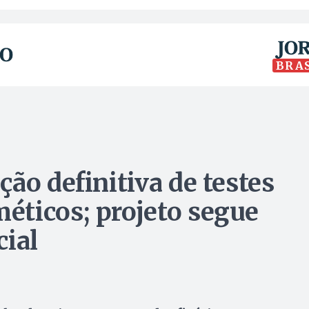
BRA
ão definitiva de testes
éticos; projeto segue
cial