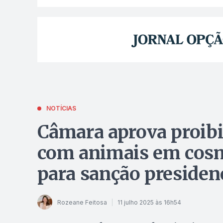
NOTÍCIAS
Câmara aprova proibiç
com animais em cosm
para sanção presiden
Rozeane Feitosa
11 julho 2025 às 16h54