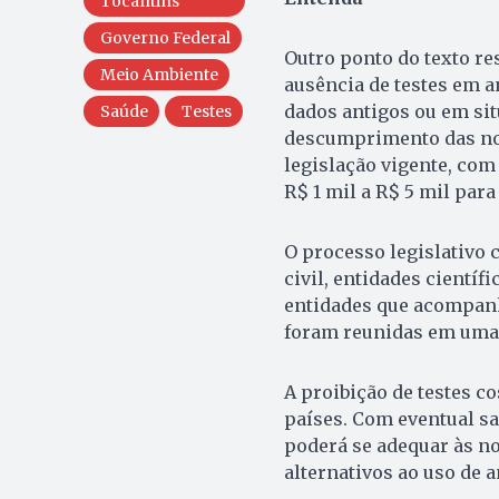
Tocantins
Governo Federal
Outro ponto do texto re
Meio Ambiente
ausência de testes em a
dados antigos ou em si
Saúde
Testes
descumprimento das nov
legislação vigente, com 
R$ 1 mil a R$ 5 mil para
O processo legislativo
civil, entidades cientí
entidades que acompanh
foram reunidas em uma 
A proibição de testes c
países. Com eventual san
poderá se adequar às 
alternativos ao uso de 