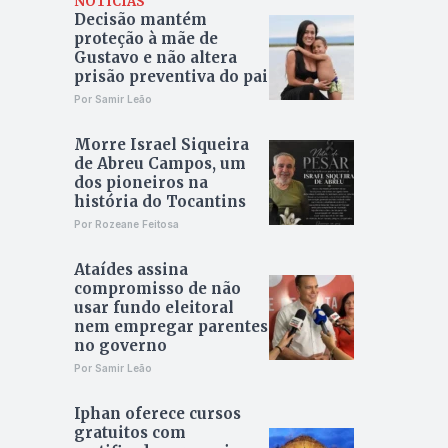
NOTÍCIAS
Decisão mantém
proteção à mãe de
Gustavo e não altera
prisão preventiva do pai
Por Samir Leão
Morre Israel Siqueira
de Abreu Campos, um
dos pioneiros na
história do Tocantins
Por Rozeane Feitosa
Ataídes assina
compromisso de não
usar fundo eleitoral
nem empregar parentes
no governo
Por Samir Leão
Iphan oferece cursos
gratuitos com