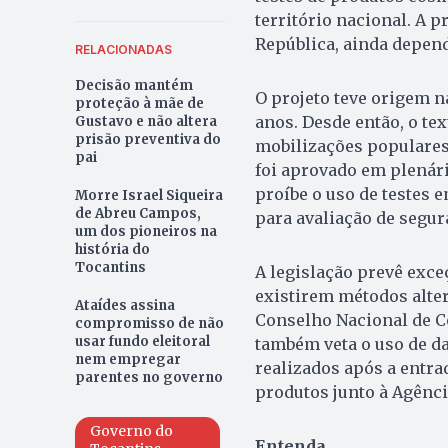
território nacional. A 
República, ainda depend
RELACIONADAS
Decisão mantém
O projeto teve origem n
proteção à mãe de
anos. Desde então, o te
Gustavo e não altera
prisão preventiva do
mobilizações populares
pai
foi aprovado em plenário
proíbe o uso de testes 
Morre Israel Siqueira
de Abreu Campos,
para avaliação de segur
um dos pioneiros na
história do
Tocantins
A legislação prevê exce
existirem métodos alte
Ataídes assina
Conselho Nacional de C
compromisso de não
usar fundo eleitoral
também veta o uso de d
nem empregar
realizados após a entrad
parentes no governo
produtos junto à Agência
Governo do
Entenda