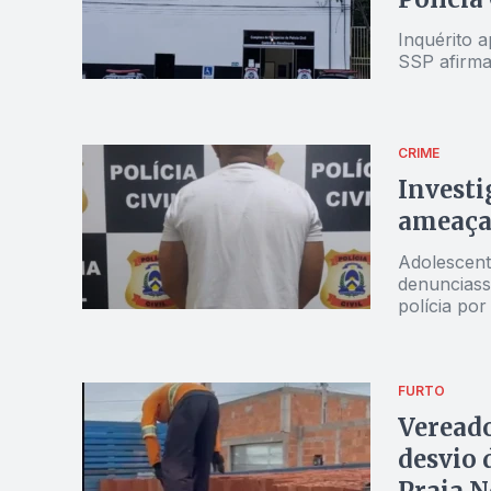
Inquérito a
SSP afirma
CRIME
Investi
ameaças
Adolescent
denunciass
polícia po
FURTO
Vereado
desvio 