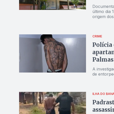
Documentaç
último dia
origem dos
segundo a 
CRIME
Polícia
apartam
Palmas
A investig
de entorpe
ILHA DO BAN
Padrast
assass