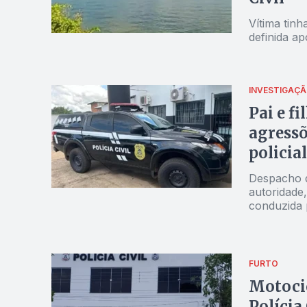
Vítima tin
definida ap
INVESTIGAÇ
Pai e f
agressõ
policia
Despacho d
autoridade
conduzida p
corregedor
FURTO
Motocic
Polícia