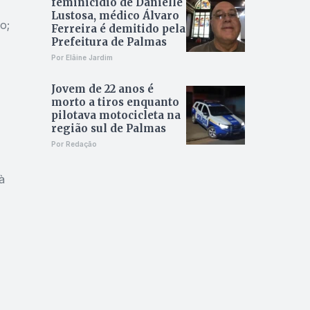
feminicídio de Danielle
Lustosa, médico Álvaro
o;
Ferreira é demitido pela
Prefeitura de Palmas
Por Elâine Jardim
Jovem de 22 anos é
morto a tiros enquanto
pilotava motocicleta na
região sul de Palmas
Por Redação
à