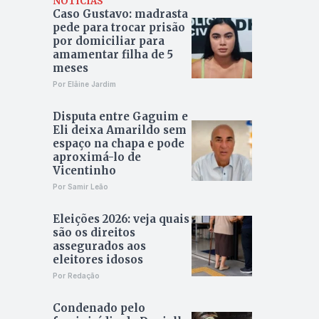
NOTÍCIAS
Caso Gustavo: madrasta
pede para trocar prisão
por domiciliar para
amamentar filha de 5
meses
Por Elâine Jardim
Disputa entre Gaguim e
Eli deixa Amarildo sem
espaço na chapa e pode
aproximá-lo de
Vicentinho
Por Samir Leão
Eleições 2026: veja quais
são os direitos
assegurados aos
eleitores idosos
Por Redação
Condenado pelo