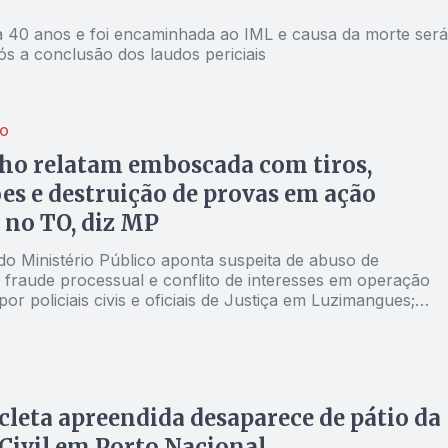
ha 40 anos e foi encaminhada ao IML e causa da morte será
ós a conclusão dos laudos periciais
ÃO
ilho relatam emboscada com tiros,
es e destruição de provas em ação
l no TO, diz MP
o Ministério Público aponta suspeita de abuso de
, fraude processual e conflito de interesses em operação
or policiais civis e oficiais de Justiça em Luzimangues;
ias foram acionadas
leta apreendida desaparece de pátio da
 Civil em Porto Nacional