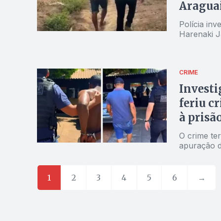
Aragua
Polícia in
Harenaki J
CRIME
Investi
feriu c
à prisã
O crime ter
apuração da
1
2
3
4
5
6
→