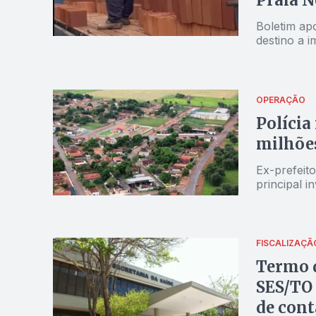
Praia N
Boletim apo
destino a i
OPERAÇÃO
Polícia
milhões
Ex-prefeit
principal i
FISCALIZAÇÃ
Termo d
SES/TO 
de cont