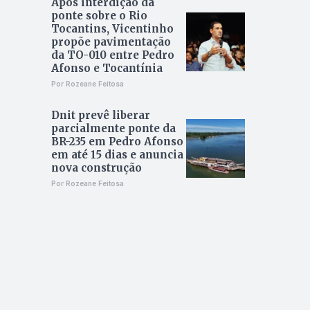
Após interdição da
ponte sobre o Rio
Tocantins, Vicentinho
propõe pavimentação
da TO-010 entre Pedro
Afonso e Tocantínia
Por Rozeane Feitosa
Dnit prevê liberar
parcialmente ponte da
BR-235 em Pedro Afonso
em até 15 dias e anuncia
nova construção
Por Rozeane Feitosa