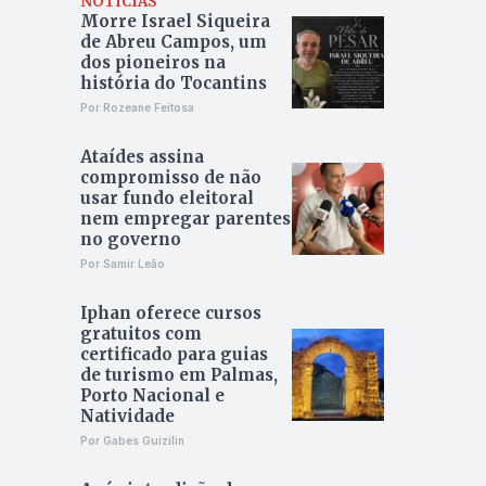
NOTÍCIAS
Morre Israel Siqueira
de Abreu Campos, um
dos pioneiros na
história do Tocantins
Por Rozeane Feitosa
Ataídes assina
compromisso de não
usar fundo eleitoral
nem empregar parentes
no governo
Por Samir Leão
Iphan oferece cursos
gratuitos com
certificado para guias
de turismo em Palmas,
Porto Nacional e
Natividade
Por Gabes Guizilin