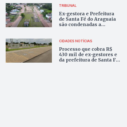
TRIBUNAL
Ex-gestora e Prefeitura
de Santa Fé do Araguaia
são condenadas a
devolver R$ 697 mil
CIDADES
NOTÍCIAS
Processo que cobra R$
430 mil de ex-gestores e
da prefeitura de Santa Fé
do Araguaia por falhas
em obra volta a pauta do
TCU