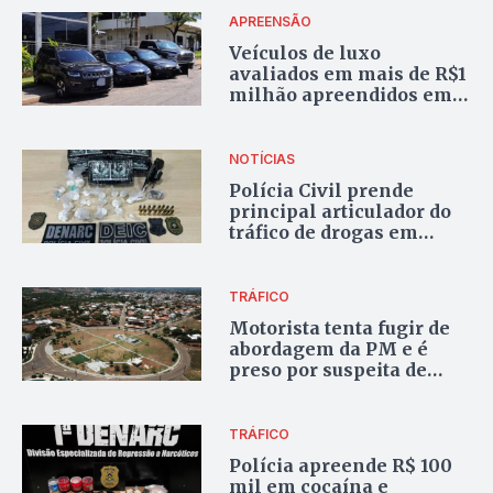
APREENSÃO
Veículos de luxo
avaliados em mais de R$1
milhão apreendidos em
operação contra o crime
organizado chegam a
Palmas
NOTÍCIAS
Polícia Civil prende
principal articulador do
tráfico de drogas em
operação interestadual
TRÁFICO
Motorista tenta fugir de
abordagem da PM e é
preso por suspeita de
tráfico de drogas após
acidente em Paraíso
TRÁFICO
Polícia apreende R$ 100
mil em cocaína e