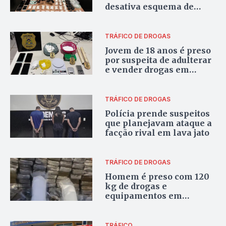
desativa esquema de
entregas à domicílio de
drogas em Palmas
TRÁFICO DE DROGAS
Jovem de 18 anos é preso
por suspeita de adulterar
e vender drogas em
laboratório montado em
kitnet em Palmas
TRÁFICO DE DROGAS
Polícia prende suspeitos
que planejavam ataque a
facção rival em lava jato
TRÁFICO DE DROGAS
Homem é preso com 120
kg de drogas e
equipamentos em
operação policial em
Paraíso do Tocantins
TRÁFICO