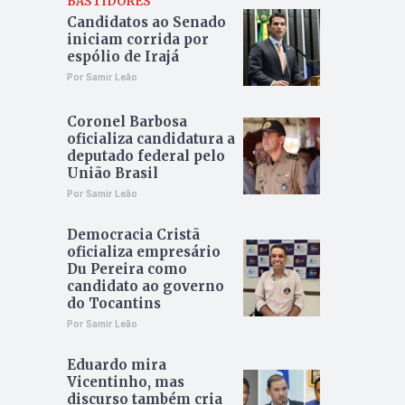
BASTIDORES
Candidatos ao Senado
iniciam corrida por
espólio de Irajá
Por Samir Leão
Coronel Barbosa
oficializa candidatura a
deputado federal pelo
União Brasil
Por Samir Leão
Democracia Cristã
oficializa empresário
Du Pereira como
candidato ao governo
do Tocantins
Por Samir Leão
Eduardo mira
Vicentinho, mas
discurso também cria