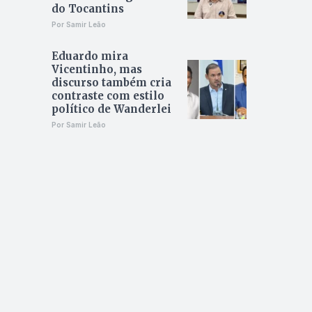
do Tocantins
Por Samir Leão
Eduardo mira
Vicentinho, mas
discurso também cria
contraste com estilo
político de Wanderlei
Por Samir Leão