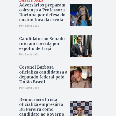
BASTIDORES
Adversários preparam
cobrança a Professora
Dorinha por defesa do
ensino fora da escola
Por Samir Leão
Candidatos ao Senado
iniciam corrida por
espólio de Irajá
Por Samir Leão
Coronel Barbosa
oficializa candidatura a
deputado federal pelo
União Brasil
Por Samir Leão
Democracia Cristã
oficializa empresário
Du Pereira como
candidato ao governo