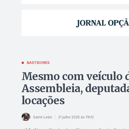
BASTIDORES
Mesmo com veículo d
Assembleia, deputada
locações
Samir Leão
21 julho 2025 às 11h12