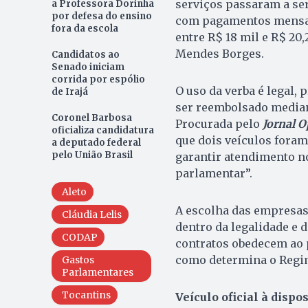
serviços passaram a se
a Professora Dorinha
por defesa do ensino
com pagamentos mensais
fora da escola
entre R$ 18 mil e R$ 20
Mendes Borges.
Candidatos ao
Senado iniciam
corrida por espólio
O uso da verba é legal,
de Irajá
ser reembolsado mediant
Coronel Barbosa
Procurada pelo
Jornal O
oficializa candidatura
que dois veículos foram
a deputado federal
pelo União Brasil
garantir atendimento n
parlamentar”.
Aleto
A escolha das empresas,
Cláudia Lelis
dentro da legalidade e 
CODAP
contratos obedecem ao 
como determina o Regim
Gastos
Parlamentares
Tocantins
Veículo oficial à dispo