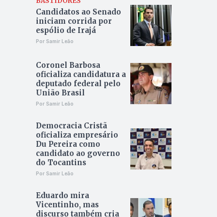
BASTIDORES
Candidatos ao Senado
iniciam corrida por
espólio de Irajá
Por Samir Leão
Coronel Barbosa
oficializa candidatura a
deputado federal pelo
União Brasil
Por Samir Leão
Democracia Cristã
oficializa empresário
Du Pereira como
candidato ao governo
do Tocantins
Por Samir Leão
Eduardo mira
Vicentinho, mas
discurso também cria