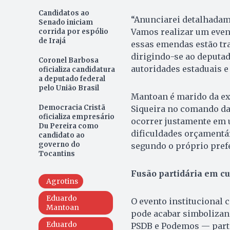
Candidatos ao
“Anunciarei detalhadam
Senado iniciam
Vamos realizar um event
corrida por espólio
de Irajá
essas emendas estão tr
dirigindo-se ao deputa
Coronel Barbosa
autoridades estaduais e 
oficializa candidatura
a deputado federal
pelo União Brasil
Mantoan é marido da ex-
Democracia Cristã
Siqueira no comando da
oficializa empresário
ocorrer justamente em 
Du Pereira como
dificuldades orçamentá
candidato ao
governo do
segundo o próprio prefe
Tocantins
Fusão partidária em c
Agrotins
Eduardo
O evento institucional 
Mantoan
pode acabar simbolizan
Eduardo
PSDB e Podemos — parti