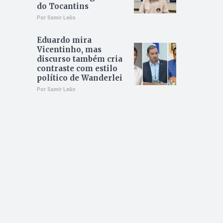
do Tocantins
Por Samir Leão
Eduardo mira
Vicentinho, mas
discurso também cria
contraste com estilo
político de Wanderlei
Por Samir Leão