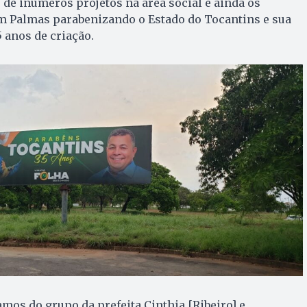
 de inúmeros projetos na área social e ainda os
m Palmas parabenizando o Estado do Tocantins e sua
 anos de criação.
amos do grupo da prefeita Cinthia [Ribeiro] e