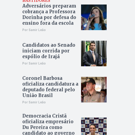
BASTIDORES
Adversários preparam
cobrança a Professora
Dorinha por defesa do
ensino fora da escola
Por Samir Leão
Candidatos ao Senado
iniciam corrida por
espólio de Irajá
Por Samir Leão
Coronel Barbosa
oficializa candidatura a
deputado federal pelo
União Brasil
Por Samir Leão
Democracia Cristã
oficializa empresário
Du Pereira como
candidato ao governo