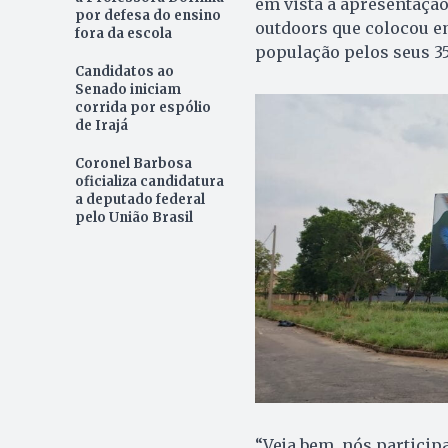
em vista a apresentação
por defesa do ensino
outdoors que colocou e
fora da escola
população pelos seus 35
Candidatos ao
Senado iniciam
corrida por espólio
de Irajá
Coronel Barbosa
oficializa candidatura
a deputado federal
pelo União Brasil
“Veja bem, nós particip