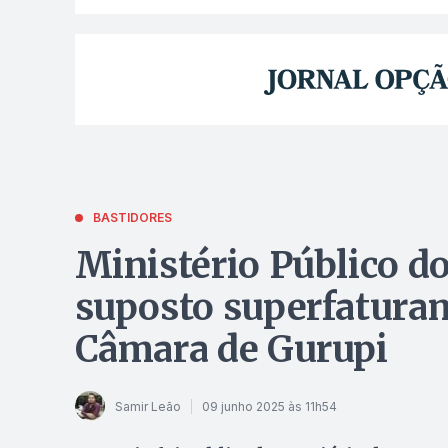
BASTIDORES
Ministério Público d
suposto superfatura
Câmara de Gurupi
Samir Leão
09 junho 2025 às 11h54