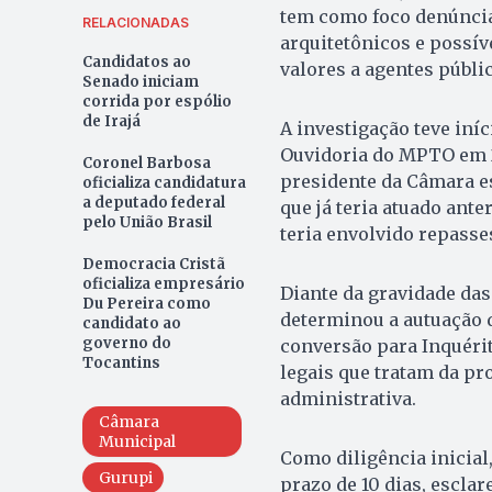
tem como foco denúncia
RELACIONADAS
arquitetônicos e possív
Candidatos ao
valores a agentes públi
Senado iniciam
corrida por espólio
de Irajá
A investigação teve iní
Ouvidoria do MPTO em 2 
Coronel Barbosa
presidente da Câmara e
oficializa candidatura
a deputado federal
que já teria atuado ant
pelo União Brasil
teria envolvido repasse
Democracia Cristã
oficializa empresário
Diante da gravidade das
Du Pereira como
determinou a autuação d
candidato ao
governo do
conversão para Inquérit
Tocantins
legais que tratam da pr
administrativa.
Câmara
Municipal
Como diligência inicial
Gurupi
prazo de 10 dias, escla