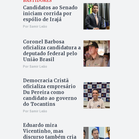
BASTIDORES
Candidatos ao Senado
iniciam corrida por
espólio de Irajá
Por Samir Leão
Coronel Barbosa
oficializa candidatura a
deputado federal pelo
União Brasil
Por Samir Leão
Democracia Cristã
oficializa empresário
Du Pereira como
candidato ao governo
do Tocantins
Por Samir Leão
Eduardo mira
Vicentinho, mas
discurso também cria