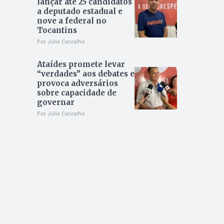
lançar até 25 candidatos
a deputado estadual e
nove a federal no
Tocantins
Por Júlia Carvalho
Ataídes promete levar
“verdades” aos debates e
provoca adversários
sobre capacidade de
governar
Por Júlia Carvalho