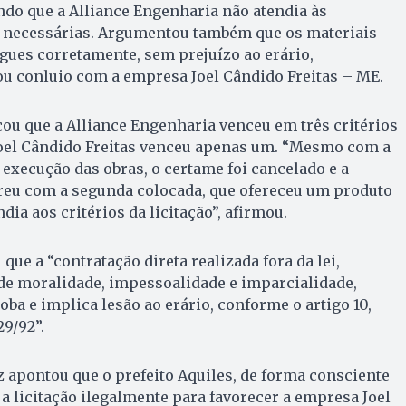
ndo que a Alliance Engenharia não atendia às
s necessárias. Argumentou também que os materiais
ues corretamente, sem prejuízo ao erário,
ou conluio com a empresa Joel Cândido Freitas – ME.
acou que a Alliance Engenharia venceu em três critérios
 Joel Cândido Freitas venceu apenas um. “Mesmo com a
execução das obras, o certame foi cancelado e a
rreu com a segunda colocada, que ofereceu um produto
dia aos critérios da licitação”, afirmou.
ue a “contratação direta realizada fora da lei,
de moralidade, impessoalidade e imparcialidade,
ba e implica lesão ao erário, conforme o artigo 10,
29/92”.
iz apontou que o prefeito Aquiles, de forma consciente
 a licitação ilegalmente para favorecer a empresa Joel