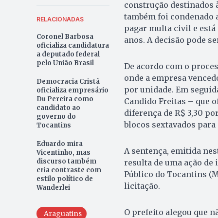
construção destinados 
também foi condenado a 
RELACIONADAS
pagar multa civil e est
Coronel Barbosa
anos. A decisão pode ser
oficializa candidatura
a deputado federal
pelo União Brasil
De acordo com o process
onde a empresa vencedo
Democracia Cristã
por unidade. Em seguida
oficializa empresário
Du Pereira como
Candido Freitas – que o
candidato ao
diferença de R$ 3,30 po
governo do
blocos sextavados para 
Tocantins
Eduardo mira
A sentença, emitida nesta
Vicentinho, mas
discurso também
resulta de uma ação de
cria contraste com
Público do Tocantins (
estilo político de
licitação.
Wanderlei
O prefeito alegou que 
Araguatins