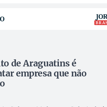
BRA
ito de Araguatins é
atar empresa que não
ão