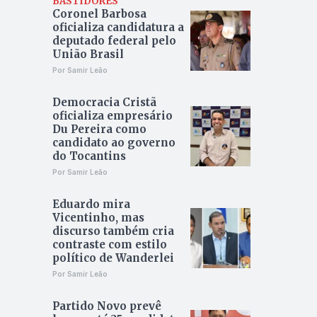
BASTIDORES
Coronel Barbosa
oficializa candidatura a
deputado federal pelo
União Brasil
Por Samir Leão
Democracia Cristã
oficializa empresário
Du Pereira como
candidato ao governo
do Tocantins
Por Samir Leão
Eduardo mira
Vicentinho, mas
discurso também cria
contraste com estilo
político de Wanderlei
Por Samir Leão
Partido Novo prevê