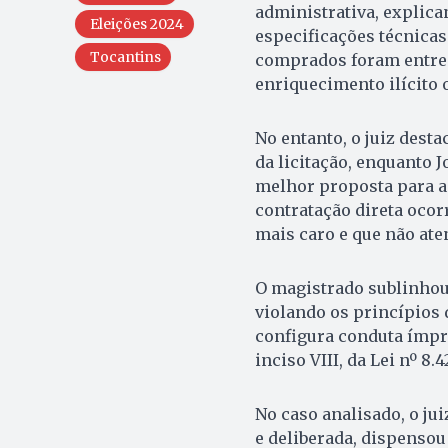
administrativa, explica
Eleições 2024
especificações técnica
Tocantins
comprados foram entreg
enriquecimento ilícito 
No entanto, o juiz dest
da licitação, enquanto
melhor proposta para a 
contratação direta oco
mais caro e que não aten
O magistrado sublinhou q
violando os princípios 
configura conduta ímpro
inciso VIII, da Lei nº 8.4
No caso analisado, o ju
e deliberada, dispensou