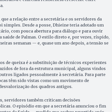
a.
que a relação entre a secretária e os servidores da
i simples. Desde a posse, Dhieine teria adotado um
ário, com pouca abertura para diálogo e para ouvir
saúde de Palmas. O estilo direto e, por vezes, ríspido,
imeiras semanas — e, quase um ano depois, a tensão se
s de queixa é a substituição de técnicos experientes
azidos de fora da estrutura municipal, alguns vindos
outros ligados pessoalmente à secretária. Para parte
rocas têm sido vistas como um movimento de
desvalorização dos quadros antigos.
es, servidores também criticam decisões
licas. O episódio em que a secretária anunciou o fim
ventos da Saúde — medida que acabou revertida após