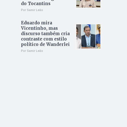
do Tocantins
Por Samir Leão
Eduardo mira
Vicentinho, mas
discurso também cria
contraste com estilo
político de Wanderlei
Por Samir Leão