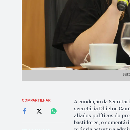
Foto
COMPARTILHAR
A condução da Secretar
secretária Dhieine Cam
aliados políticos do pr
bastidores, o comentário
própria estrutura admin