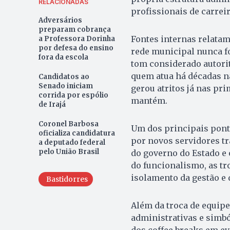
RELACIONADAS
profissionais de carreir
Adversários
preparam cobrança
Fontes internas relatam 
a Professora Dorinha
por defesa do ensino
rede municipal nunca fo
fora da escola
tom considerado autorit
quem atua há décadas na 
Candidatos ao
Senado iniciam
gerou atritos já nas pr
corrida por espólio
mantém.
de Irajá
Coronel Barbosa
Um dos principais ponto
oficializa candidatura
por novos servidores tr
a deputado federal
pelo União Brasil
do governo do Estado e 
do funcionalismo, as t
isolamento da gestão e 
Bastidorres
Além da troca de equip
administrativas e simbó
dos coffee breaks em e