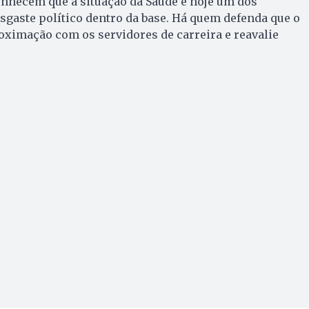
onhecem que a situação da Saúde é hoje um dos
sgaste político dentro da base. Há quem defenda que o
oximação com os servidores de carreira e reavalie