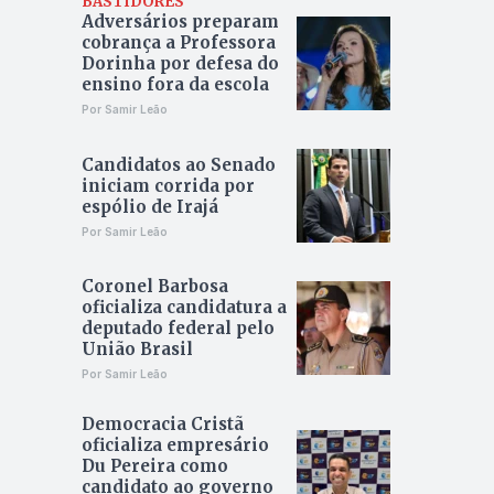
BASTIDORES
Adversários preparam
cobrança a Professora
Dorinha por defesa do
ensino fora da escola
Por Samir Leão
Candidatos ao Senado
iniciam corrida por
espólio de Irajá
Por Samir Leão
Coronel Barbosa
oficializa candidatura a
deputado federal pelo
União Brasil
Por Samir Leão
Democracia Cristã
oficializa empresário
Du Pereira como
candidato ao governo