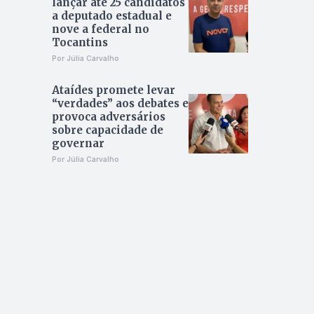
lançar até 25 candidatos
a deputado estadual e
nove a federal no
Tocantins
Por Júlia Carvalho
Ataídes promete levar
“verdades” aos debates e
provoca adversários
sobre capacidade de
governar
Por Júlia Carvalho