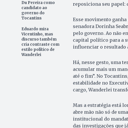
Du Pereira como
reposiciona seu papel: d
candidato ao
governo do
Tocantins
Esse movimento ganha a
senadora Dorinha Seabr
Eduardo mira
pelo governo. Ao não en
Vicentinho, mas
discurso também
capital político para a 
cria contraste com
influenciar o resultado 
estilo político de
Wanderlei
Há, nesse gesto, uma te
acumular mais um manda
até o fim”. No Tocantins
estabilidade no Executi
cargo, Wanderlei transf
Mas a estratégia está lo
abre mão não só de uma 
institucional do mandat
das investigações que j