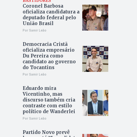
BASTIDORES
Coronel Barbosa
oficializa candidatura a
deputado federal pelo
União Brasil
Por Samir Leão
Democracia Cristã
oficializa empresário
Du Pereira como
candidato ao governo
do Tocantins
Por Samir Leão
Eduardo mira
Vicentinho, mas
discurso também cria
contraste com estilo
político de Wanderlei
Por Samir Leão
Partido Novo prevê