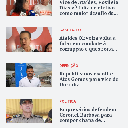
Vice de Ataídes, Rosileia
Dias vê falta de efetivo
como maior desafio da
segurança pública
CANDIDATO
Ataídes Oliveira volta a
falar em combate à
corrupção e questiona
pesquisas eleitorais:
“pseudo-institutos”
DEFINIÇÃO
Republicanos escolhe
Atos Gomes para vice de
Dorinha
POLÍTICA
Empresários defendem
Coronel Barbosa para
compor chapa de
Dorinha como vice