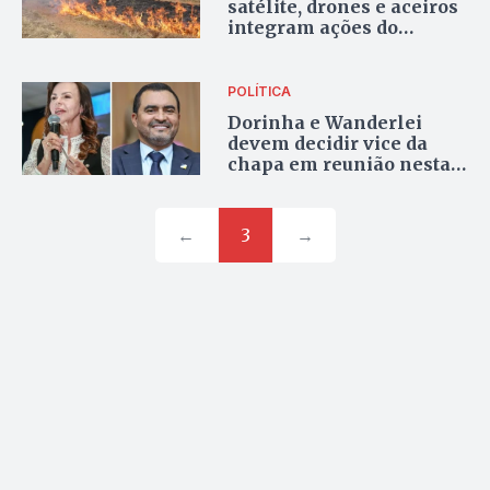
satélite, drones e aceiros
integram ações do
Naturatins contra
queimadas
POLÍTICA
Dorinha e Wanderlei
devem decidir vice da
chapa em reunião nesta
terça
←
3
→