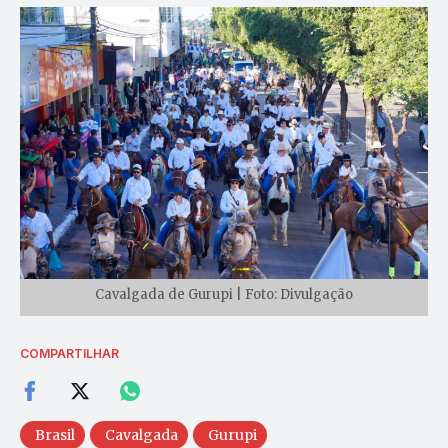
Cavalgada de Gurupi | Foto: Divulgação
COMPARTILHAR
Brasil
Cavalgada
Gurupi