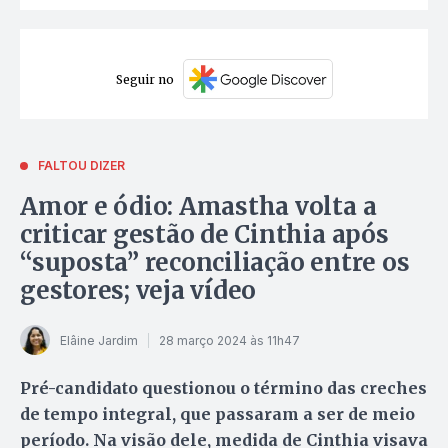
Seguir no
FALTOU DIZER
Amor e ódio: Amastha volta a
criticar gestão de Cinthia após
“suposta” reconciliação entre os
gestores; veja vídeo
Elâine Jardim
28 março 2024 às 11h47
Pré-candidato questionou o término das creches
de tempo integral, que passaram a ser de meio
período. Na visão dele, medida de Cinthia visava