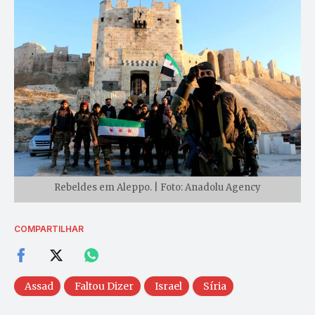
Rebeldes em Aleppo. | Foto: Anadolu Agency
COMPARTILHAR
Assad
Faltou Dizer
Israel
Síria