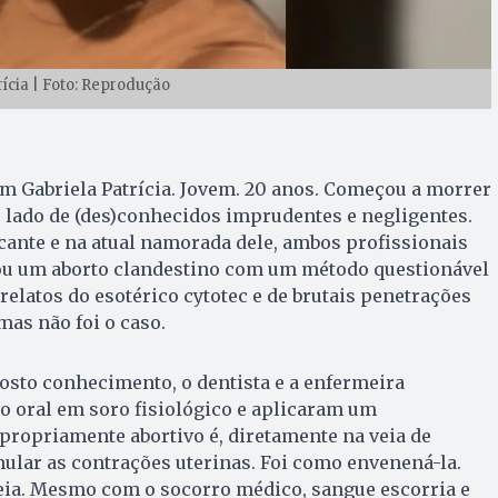
rícia | Foto: Reprodução
m Gabriela Patrícia. Jovem. 20 anos. Começou a morrer
 lado de (des)conhecidos imprudentes e negligentes.
cante e na atual namorada dele, ambos profissionais
ntou um aborto clandestino com um método questionável
 relatos do esotérico cytotec e de brutais penetrações
mas não foi o caso.
sto conhecimento, o dentista e a enfermeira
 oral em soro fisiológico e aplicaram um
ropriamente abortivo é, diretamente na veia de
mular as contrações uterinas. Foi como envenená-la.
veia. Mesmo com o socorro médico, sangue escorria e