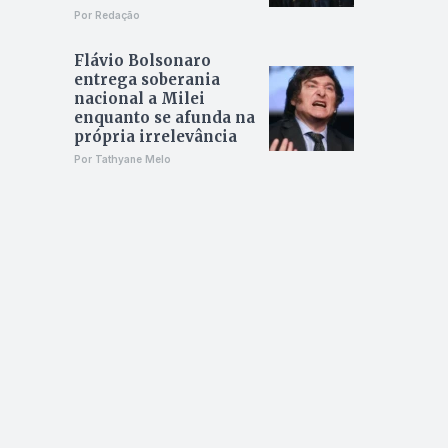
Por Redação
Flávio Bolsonaro
entrega soberania
nacional a Milei
enquanto se afunda na
própria irrelevância
Por Tathyane Melo