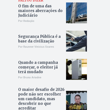
FALTOU DIZER
O fim de uma das
maiores aberrações do
Judiciário
Por Redação
Segurança Pública é a
base da civilização
Por Raunner Vinícius Soares
Quando a campanha
começar, o eleitor já
terá mudado
Por Bruna Ariadne
O maior desafio de 2026
pode não ser escolher
um candidato, mas
descobrir no que
acreditar