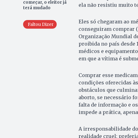
começar, o eleitor já
ela não resistiu muito 
terá mudado
Eles só chegaram ao mé
Faltou Dizer
conseguiram comprar (i
Organização Mundial d
proibida no país desde 
médicos e equipamentos
em que a vítima é subm
Comprar esse medicamen
condições oferecidas às
obstáculos que culmina
aborto, se necessário fo
falta de informação e 
impede a prática, apena
A irresponsabilidade d
realidade cruel: prefer