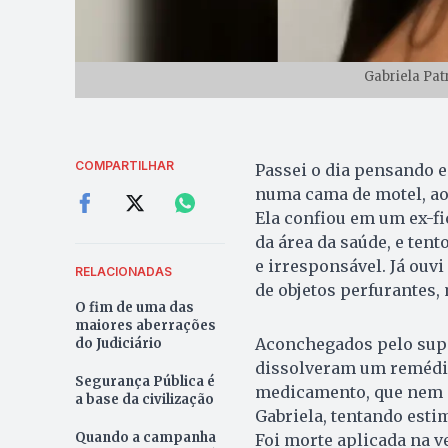
Gabriela Pat
COMPARTILHAR
Passei o dia pensando e
numa cama de motel, ao
Ela confiou em um ex-fi
da área da saúde, e te
e irresponsável. Já ouvi
RELACIONADAS
de objetos perfurantes, 
O fim de uma das
maiores aberrações
Aconchegados pelo supo
do Judiciário
dissolveram um remédio
Segurança Pública é
medicamento, que nem p
a base da civilização
Gabriela, tentando esti
Quando a campanha
Foi morte aplicada na 