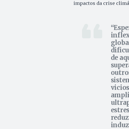
impactos da crise climá
Espe
infle
globa
dific
de aq
super
outro
siste
vicio
ampli
ultra
estre
reduz
induz