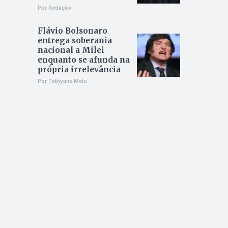
Por Redação
Flávio Bolsonaro
entrega soberania
nacional a Milei
enquanto se afunda na
própria irrelevância
Por Tathyane Melo