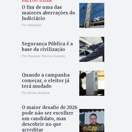
FALTOU DIZER
O fim de uma das
maiores aberrações do
Judiciário
Por Redação
Segurança Pública é a
base da civilização
Por Raunner Vinícius Soares
Quando a campanha
começar, o eleitor já
terá mudado
Por Bruna Ariadne
O maior desafio de 2026
pode não ser escolher
um candidato, mas
descobrir no que
acreditar