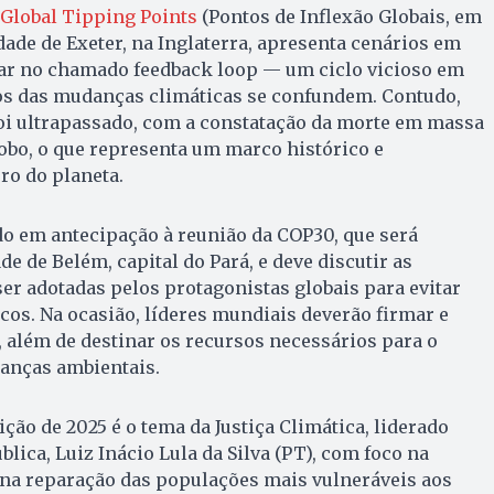
 Global Tipping Points
(Pontos de Inflexão Globais, em
dade de Exeter, na Inglaterra, apresenta cenários em
rar no chamado feedback loop — um ciclo vicioso em
tos das mudanças climáticas se confundem. Contudo,
foi ultrapassado, com a constatação da morte em massa
lobo, o que representa um marco histórico e
ro do planeta.
o em antecipação à reunião da COP30, que será
e de Belém, capital do Pará, e deve discutir as
r adotadas pelos protagonistas globais para evitar
cos. Na ocasião, líderes mundiais deverão firmar e
além de destinar os recursos necessários para o
anças ambientais.
ção de 2025 é o tema da Justiça Climática, liderado
lica, Luiz Inácio Lula da Silva (PT), com foco na
 na reparação das populações mais vulneráveis aos