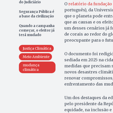
do Judiciário
O
relatório da fundação
português), da Universi
Segurança Pública é
que o planeta pode ent
a base da civilização
que as causas e os efei
Quando a campanha
um desses cenários já 
começar, o eleitor já
de corais ao redor do g
terá mudado
preocupante para o futu
Justiça Climática
O documento foi redigid
Meio Ambiente
sediada em 2025 na cidad
mudança
medidas que precisam se
climática
novos desastres climáti
renovar compromissos, 
enfrentamento das mud
Um dos destaques da edi
pelo presidente da Repúb
equidade, na inclusão e