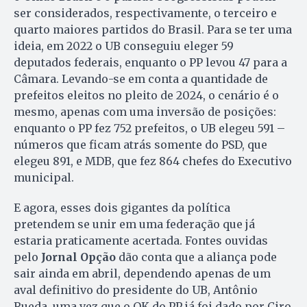
ser considerados, respectivamente, o terceiro e
quarto maiores partidos do Brasil. Para se ter uma
ideia, em 2022 o UB conseguiu eleger 59
deputados federais, enquanto o PP levou 47 para a
Câmara. Levando-se em conta a quantidade de
prefeitos eleitos no pleito de 2024, o cenário é o
mesmo, apenas com uma inversão de posições:
enquanto o PP fez 752 prefeitos, o UB elegeu 591 –
números que ficam atrás somente do PSD, que
elegeu 891, e MDB, que fez 864 chefes do Executivo
municipal.
E agora, esses dois gigantes da política
pretendem se unir em uma federação que já
estaria praticamente acertada. Fontes ouvidas
pelo
Jornal Opção
dão conta que a aliança pode
sair ainda em abril, dependendo apenas de um
aval definitivo do presidente do UB, Antônio
Rueda, uma vez que o OK do PP já foi dado por Ciro