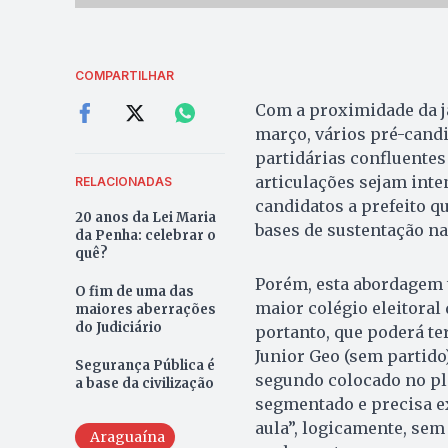
COMPARTILHAR
Com a proximidade da ja
março, vários pré-cand
partidárias confluentes 
articulações sejam inte
RELACIONADAS
candidatos a prefeito q
20 anos da Lei Maria
bases de sustentação na
da Penha: celebrar o
quê?
Porém, esta abordagem t
O fim de uma das
maior colégio eleitoral
maiores aberrações
do Judiciário
portanto, que poderá te
Junior Geo (sem partido)
Segurança Pública é
segundo colocado no ple
a base da civilização
segmentado e precisa exp
aula”, logicamente, sem
Araguaína