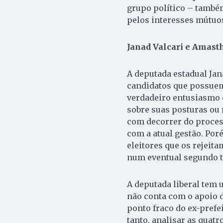
grupo político – também
pelos interesses mútuo
Janad Valcari e Amasth
A deputada estadual Jan
candidatos que possuem
verdadeiro entusiasmo q
sobre suas posturas ou 
com decorrer do process
com a atual gestão. Por
eleitores que os rejeita
num eventual segundo t
A deputada liberal tem 
não conta com o apoio d
ponto fraco do ex-prefe
tanto, analisar as quatr