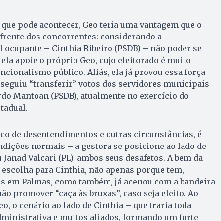
que pode acontecer, Geo teria uma vantagem que o
 frente dos concorrentes: considerando a
l ocupante – Cinthia Ribeiro (PSDB) – não poder se
 ela apoie o próprio Geo, cujo eleitorado é muito
ncionalismo público. Aliás, ela já provou essa força
nseguiu “transferir” votos dos servidores municipais
rdo Mantoan (PSDB), atualmente no exercício do
tadual.
ico de desentendimentos e outras circunstâncias, é
ondições normais – a gestora se posicione ao lado de
 Janad Valcari (PL), ambos seus desafetos. A bem da
 escolha para Cinthia, não apenas porque tem,
s em Palmas, como também, já acenou com a bandeira
ão promover “caça às bruxas”, caso seja eleito. Ao
, o cenário ao lado de Cinthia – que traria toda
ministrativa e muitos aliados, formando um forte