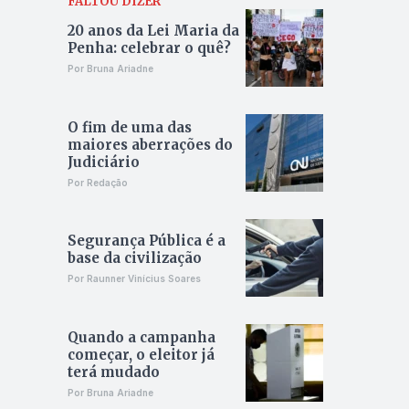
FALTOU DIZER
20 anos da Lei Maria da
Penha: celebrar o quê?
Por Bruna Ariadne
O fim de uma das
maiores aberrações do
Judiciário
Por Redação
Segurança Pública é a
base da civilização
Por Raunner Vinícius Soares
Quando a campanha
começar, o eleitor já
terá mudado
Por Bruna Ariadne