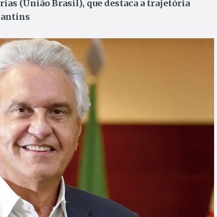
rias (União Brasil), que destaca a trajetória
cantins