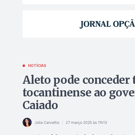
NOTÍCIAS
Aleto pode conceder t
tocantinense ao gove
Caiado
Júlia Carvalho
27 março 2025 às 11h13