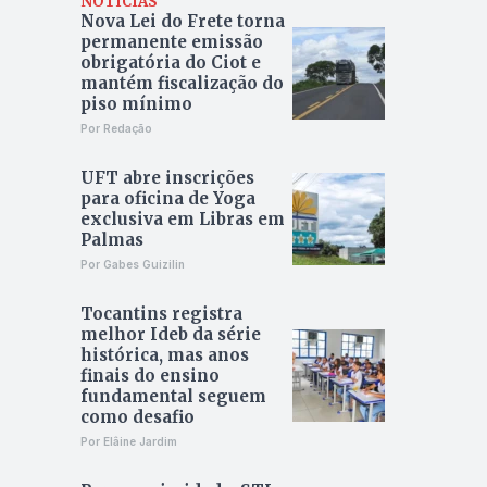
NOTÍCIAS
Nova Lei do Frete torna
permanente emissão
obrigatória do Ciot e
mantém fiscalização do
piso mínimo
Por Redação
UFT abre inscrições
para oficina de Yoga
exclusiva em Libras em
Palmas
Por Gabes Guizilin
Tocantins registra
melhor Ideb da série
histórica, mas anos
finais do ensino
fundamental seguem
como desafio
Por Elâine Jardim