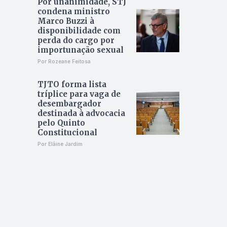
Por unanimidade, STJ
condena ministro
Marco Buzzi à
disponibilidade com
perda do cargo por
importunação sexual
Por Rozeane Feitosa
TJTO forma lista
tríplice para vaga de
desembargador
destinada à advocacia
pelo Quinto
Constitucional
Por Elâine Jardim