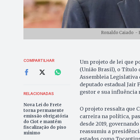
Ronaldo Caiado - F
COMPARTILHAR
Um projeto de lei que 
(União Brasil), o Títul
Assembleia Legislativa d
deputado estadual Jair Fa
gestor e sua influência 
RELACIONADAS
Nova Lei do Frete
O projeto ressalta que 
torna permanente
carreira na política, p
emissão obrigatória
do Ciot e mantém
desde 2019, governando G
fiscalização do piso
reassumiu a presidência
mínimo
estados como Tocantins