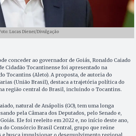
oto: Lucas Diener/Divulgação
pode conceder ao governador de Goiás, Ronaldo Caiado
o de Cidadão Tocantinense foi apresentado na
o Tocantins (Aleto). A proposta, de autoria do
rias (União Brasil), destaca a trajetória política do
na região central do Brasil, incluindo o Tocantins.
Caiado, natural de Anápolis (GO), tem uma longa
assando pela Câmara dos Deputados, pelo Senado e,
oiás. Ele foi reeleito em 2022 e, no início deste ano,
 do Consórcio Brasil Central, grupo que reúne
 e busca impulsionar o desenvolvimento regional.