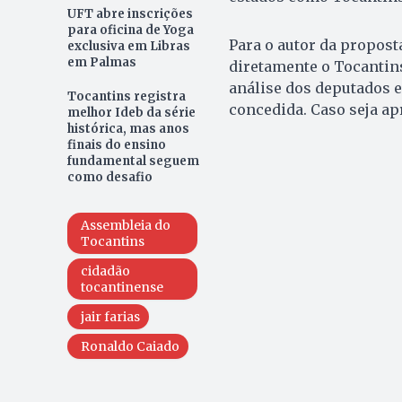
UFT abre inscrições
para oficina de Yoga
Para o autor da propos
exclusiva em Libras
em Palmas
diretamente o Tocantins
análise dos deputados es
Tocantins registra
concedida. Caso seja apr
melhor Ideb da série
histórica, mas anos
finais do ensino
fundamental seguem
como desafio
Assembleia do
Tocantins
cidadão
tocantinense
jair farias
Ronaldo Caiado