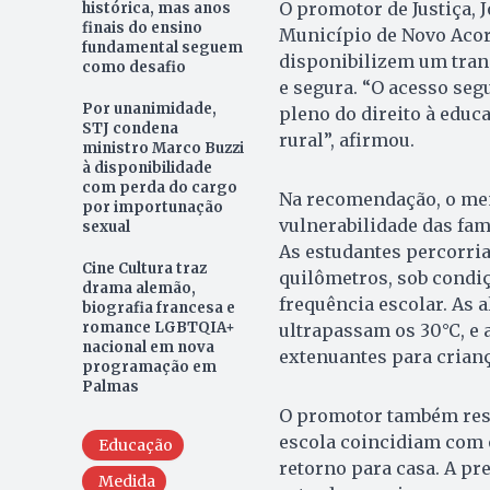
O promotor de Justiça, 
histórica, mas anos
finais do ensino
Município de Novo Acord
fundamental seguem
disponibilizem um tran
como desafio
e segura. “O acesso seg
Por unanimidade,
pleno do direito à educ
STJ condena
rural”, afirmou.
ministro Marco Buzzi
à disponibilidade
com perda do cargo
Na recomendação, o me
por importunação
vulnerabilidade das famí
sexual
As estudantes percorria
Cine Cultura traz
quilômetros, sob condi
drama alemão,
frequência escolar. As 
biografia francesa e
romance LGBTQIA+
ultrapassam os 30°C, e
nacional em nova
extenuantes para crian
programação em
Palmas
O promotor também ressa
escola coincidiam com o
Educação
retorno para casa. A pr
Medida