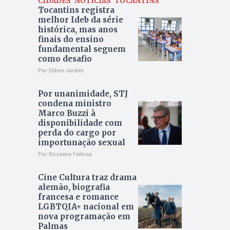
CIDADES
NOTÍCIAS
TOCANTINS
Tocantins registra
melhor Ideb da série
histórica, mas anos
finais do ensino
fundamental seguem
como desafio
Por Elâine Jardim
Por unanimidade, STJ
condena ministro
Marco Buzzi à
disponibilidade com
perda do cargo por
importunação sexual
Por Rozeane Feitosa
Cine Cultura traz drama
alemão, biografia
francesa e romance
LGBTQIA+ nacional em
nova programação em
Palmas