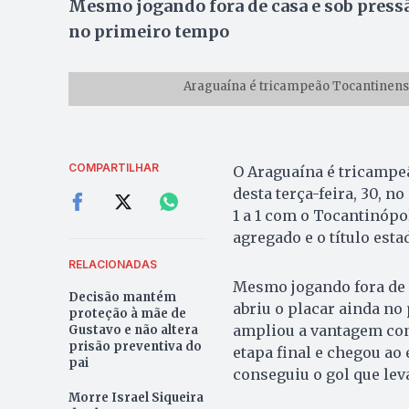
Mesmo jogando fora de casa e sob pressão
no primeiro tempo
Araguaína é tricampeão Tocantinens
COMPARTILHAR
O Araguaína é tricampeã
desta terça-feira, 30, 
1 a 1 com o Tocantinópo
agregado e o título esta
RELACIONADAS
Mesmo jogando fora de c
Decisão mantém
abriu o placar ainda no
proteção à mãe de
ampliou a vantagem cons
Gustavo e não altera
prisão preventiva do
etapa final e chegou a
pai
conseguiu o gol que leva
Morre Israel Siqueira