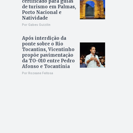
certificado para guias
de turismo em Palmas,
Porto Nacional e
Natividade
Por Gabes Guizilin
Após interdição da
ponte sobre o Rio
Tocantins, Vicentinho
propõe pavimentação
da TO-010 entre Pedro
Afonso e Tocantínia
Por Rozeane Feitosa