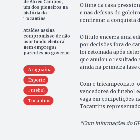
de Abreu Campos,
O time da casa pression
um dos pioneiros na
e nas defesas do goleiro
história do
Tocantins
confirmar a conquista 
Ataídes assina
compromisso de não
O título encerra uma e
usar fundo eleitoral
por decisões fora de ca
nem empregar
foi retomada após deter
parentes no governo
que anulou o resultado 
ainda na primeira fase 
Araguaína
Esporte
Com o tricampeonato, o 
Futebol
vencedores do futebol e
vaga em competições na
Tocantins
Tocantins representado 
*Com informações do GE