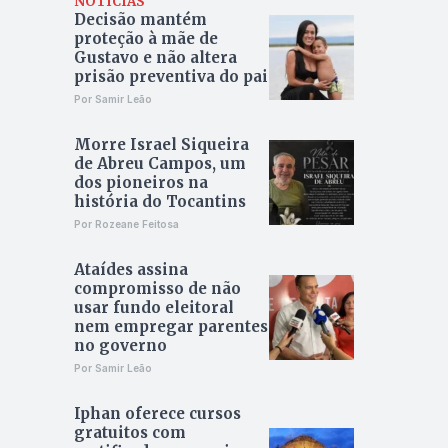
NOTÍCIAS
Decisão mantém
proteção à mãe de
Gustavo e não altera
prisão preventiva do pai
Por Samir Leão
Morre Israel Siqueira
de Abreu Campos, um
dos pioneiros na
história do Tocantins
Por Rozeane Feitosa
Ataídes assina
compromisso de não
usar fundo eleitoral
nem empregar parentes
no governo
Por Samir Leão
Iphan oferece cursos
gratuitos com