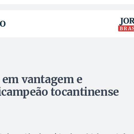
BRA
l em vantagem e
tricampeão tocantinense