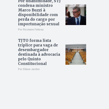
Por unanimidade, STJ
condena ministro
Marco Buzzi à
disponibilidade com
perda do cargo por
importunação sexual
Por Rozeane Feitosa
TJTO forma lista
tríplice para vaga de
desembargador
destinada à advocacia
pelo Quinto
Constitucional
Por Elâine Jardim