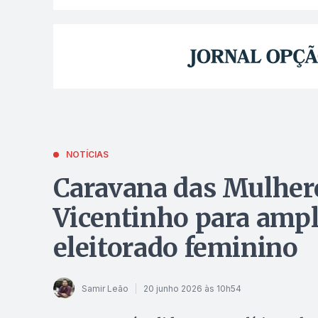
NOTÍCIAS
Caravana das Mulhere
Vicentinho para ampl
eleitorado feminino
Samir Leão
20 junho 2026 às 10h54