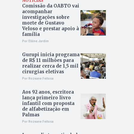
NOTÍCIAS
Comissão da OABTO vai
acompanhar
investigações sobre
morte de Gustavo
Veloso e prestar apoio à
família
Por Elâine Jardim
Gurupi inicia programa
de R$ 11 milhões para
realizar cerca de 1,5 mil
cirurgias eletivas
Por Rozeane Feitosa
Aos 92 anos, escritora
lança primeiro livro
infantil com proposta
de alfabetização em
Palmas
Por Rozeane Feitosa