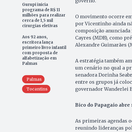
governo.
Gurupi inicia
programa de R$ 11
milhões para realizar
O movimento ocorre em
cerca de 1,5 mil
por Vicentinho ainda nã
cirurgias eletivas
composição anunciada r
Aos 92 anos,
Cayres (MDB), como pré-
escritora lança
Alexandre Guimarães (
primeiro livro infantil
com proposta de
alfabetização em
A estratégia também a
Palmas
um cenário no qual a pr
senadora Dorinha Seabra
Palmas
entre os grupos já colo
governador Wanderlei B
Tocantins
Bico do Papagaio abre 
As primeiras agendas o
reunindo lideranças pol