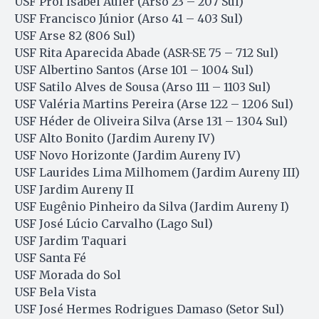
USF Prof Isabel Auler (Arso 23 – 207 Sul)
USF Francisco Júnior (Arso 41 – 403 Sul)
USF Arse 82 (806 Sul)
USF Rita Aparecida Abade (ASR-SE 75 – 712 Sul)
USF Albertino Santos (Arse 101 – 1004 Sul)
USF Satilo Alves de Sousa (Arso 111 – 1103 Sul)
USF Valéria Martins Pereira (Arse 122 – 1206 Sul)
USF Héder de Oliveira Silva (Arse 131 – 1304 Sul)
USF Alto Bonito (Jardim Aureny IV)
USF Novo Horizonte (Jardim Aureny IV)
USF Laurides Lima Milhomem (Jardim Aureny III)
USF Jardim Aureny II
USF Eugênio Pinheiro da Silva (Jardim Aureny I)
USF José Lúcio Carvalho (Lago Sul)
USF Jardim Taquari
USF Santa Fé
USF Morada do Sol
USF Bela Vista
USF José Hermes Rodrigues Damaso (Setor Sul)