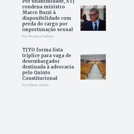
Por unanimidade, STJ
condena ministro
Marco Buzzi à
disponibilidade com
perda do cargo por
importunação sexual
Por Rozeane Feitosa
TJTO forma lista
tríplice para vaga de
desembargador
destinada à advocacia
pelo Quinto
Constitucional
Por Elâine Jardim