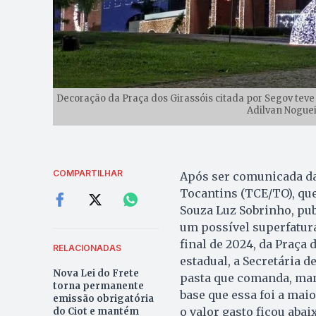
Decoração da Praça dos Girassóis citada por Segov teve 
Adilvan Nogue
COMPARTILHAR
Após ser comunicada da
Tocantins (TCE/TO), qu
Souza Luz Sobrinho, publ
um possível superfatur
final de 2024, da Praça 
RELACIONADAS
estadual, a Secretária 
Nova Lei do Frete
pasta que comanda, mani
torna permanente
base que essa foi a mai
emissão obrigatória
o valor gasto ficou abai
do Ciot e mantém