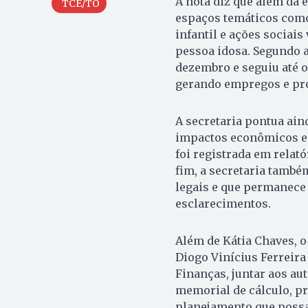
A nota diz que além da e
TCE/TO
espaços temáticos como 
infantil e ações sociais
pessoa idosa. Segundo 
dezembro e seguiu até o
gerando empregos e pro
A secretaria pontua aind
impactos econômicos e s
foi registrada em relató
fim, a secretaria també
legais e que permanece
esclarecimentos.
Além de Kátia Chaves, o
Diogo Vinícius Ferreira
Finanças, juntar aos aut
memorial de cálculo, pr
planejamento que possa