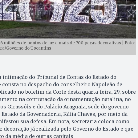
6 milhões de pontos de luz e mais de 700 peças decorativas | Foto:
ira/Governo do Tocantins
 intimação do Tribunal de Contas do Estado do
e consta no despacho do conselheiro Napoleão de
icado no boletim da Corte desta quarta-feira, 29, sobre
amento na contratação da ornamentação natalina, no
dos Girassóis e do Palácio Araguaia, sede do governo
de Estado da Governadoria, Kátia Chaves, por meio da
festou sua defesa. Em nota, secretaria coloca como
or decoração já realizada pelo Governo do Estado e que
xo da média de outras capitais