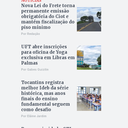
NOTÍCIAS
Nova Lei do Frete torna
permanente emissão
obrigatória do Ciot e
mantém fiscalização do
piso mínimo
Por Redação
UFT abre inscrições
para oficina de Yoga
exclusiva em Libras em
Palmas
Por Gabes Guizilin
Tocantins registra
melhor Ideb da série
histórica, mas anos
finais do ensino
fundamental seguem
como desafio
Por Elâine Jardim