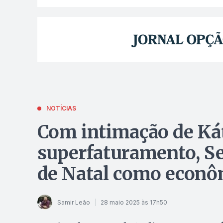
NOTÍCIAS
Com intimação de Ká
superfaturamento, S
de Natal como econô
Samir Leão
28 maio 2025 às 17h50