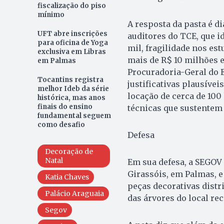
fiscalização do piso
mínimo
A resposta da pasta é d
UFT abre inscrições
auditores do TCE, que i
para oficina de Yoga
mil, fragilidade nos es
exclusiva em Libras
mais de R$ 10 milhões e
em Palmas
Procuradoria-Geral do 
Tocantins registra
justificativas plausívei
melhor Ideb da série
locação de cerca de 100
histórica, mas anos
finais do ensino
técnicas que sustentem 
fundamental seguem
como desafio
Defesa
Decoração de
Natal
Em sua defesa, a SEGOV
Girassóis, em Palmas, e
Katia Chaves
peças decorativas dist
Palácio Araguaia
das árvores do local re
Segov