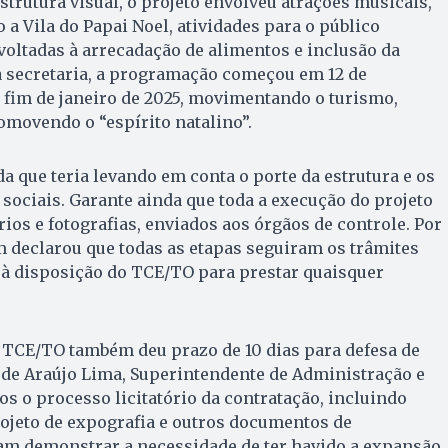
strutura visual, o projeto envolveu atrações musicais,
a Vila do Papai Noel, atividades para o público
 voltadas à arrecadação de alimentos e inclusão da
a secretaria, a programação começou em 12 de
 fim de janeiro de 2025, movimentando o turismo,
movendo o “espírito natalino”.
a que teria levando em conta o porte da estrutura e os
ociais. Garante ainda que toda a execução do projeto
rios e fotografias, enviados aos órgãos de controle. Por
m declarou que todas as etapas seguiram os trâmites
 à disposição do TCE/TO para prestar quaisquer
 TCE/TO também deu prazo de 10 dias para defesa de
 de Araújo Lima, Superintendente de Administração e
os o processo licitatório da contratação, incluindo
ojeto de expografia e outros documentos de
m demonstrar a necessidade de ter havido a expansão