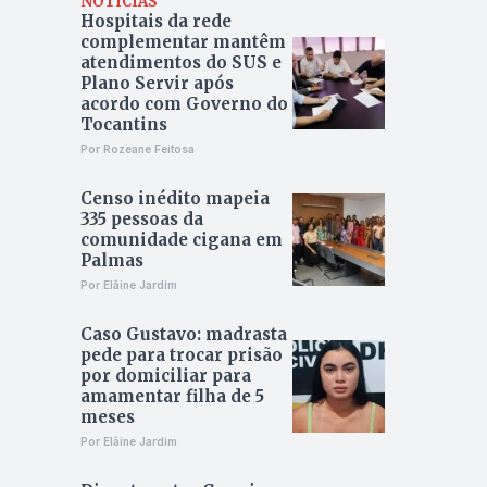
NOTÍCIAS
Hospitais da rede
complementar mantêm
atendimentos do SUS e
Plano Servir após
acordo com Governo do
Tocantins
Por Rozeane Feitosa
Censo inédito mapeia
335 pessoas da
comunidade cigana em
Palmas
Por Elâine Jardim
Caso Gustavo: madrasta
pede para trocar prisão
por domiciliar para
amamentar filha de 5
meses
Por Elâine Jardim