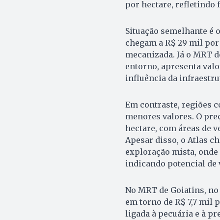
por hectare, refletindo 
Situação semelhante é 
chegam a R$ 29 mil por
mecanizada. Já o MRT de
entorno, apresenta valor
influência da infraestru
Em contraste, regiões c
menores valores. O preç
hectare, com áreas de v
Apesar disso, o Atlas c
exploração mista, onde 
indicando potencial de 
No MRT de Goiatins, no
em torno de R$ 7,7 mil 
ligada à pecuária e à p