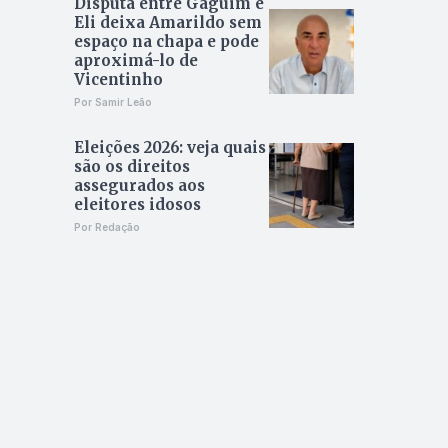
Disputa entre Gaguim e
Eli deixa Amarildo sem
espaço na chapa e pode
aproximá-lo de
Vicentinho
Por Samir Leão
Eleições 2026: veja quais
são os direitos
assegurados aos
eleitores idosos
Por Redação