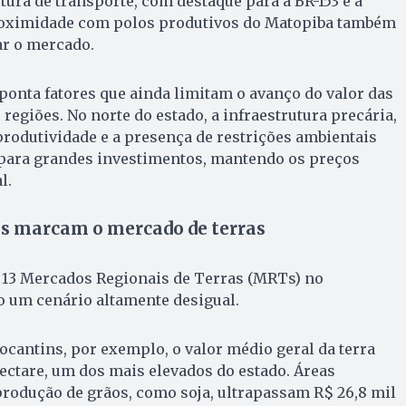
tura de transporte, com destaque para a BR-153 e a
proximidade com polos produtivos do Matopiba também
ar o mercado.
aponta fatores que ainda limitam o avanço do valor das
regiões. No norte do estado, a infraestrutura precária,
rodutividade e a presença de restrições ambientais
 para grandes investimentos, mantendo os preços
l.
is marcam o mercado de terras
 13 Mercados Regionais de Terras (MRTs) no
o um cenário altamente desigual.
cantins, por exemplo, o valor médio geral da terra
hectare, um dos mais elevados do estado. Áreas
produção de grãos, como soja, ultrapassam R$ 26,8 mil