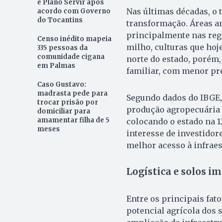
e Plano Servir após
Nas últimas décadas, o 
acordo com Governo
do Tocantins
transformação. Áreas a
principalmente nas regi
Censo inédito mapeia
milho, culturas que hoj
335 pessoas da
comunidade cigana
norte do estado, porém
em Palmas
familiar, com menor pr
Caso Gustavo:
madrasta pede para
Segundo dados do IBGE, 
trocar prisão por
produção agropecuária d
domiciliar para
amamentar filha de 5
colocando o estado na 
meses
interesse de investidor
melhor acesso à infraest
Logística e solos 
Entre os principais fato
potencial agrícola dos s