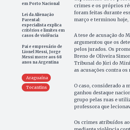
em Porto Nacional
crimes e os próprios ré
foram feitas durante es
Lei da Alienação
março e terminou hoje, 
Parental:
especialista explica
critérios e limites em
A tese de acusação do M
casos de violência
argumentou que os deten
Pai e empresário de
pelos jurados. Os promo
Lionel Messi, Jorge
Breno de Oliveira Simon
Messi morre aos 68
anos na Argentina
Tribunal do Júri do Min
as acusações contra os 
Araguaína
O caso, considerado a 
Tocantins
ganhou destaque nacio
grupo pelas ruas e uti
professora que lecionav
Os crimes atribuídos a
mediante violência cont