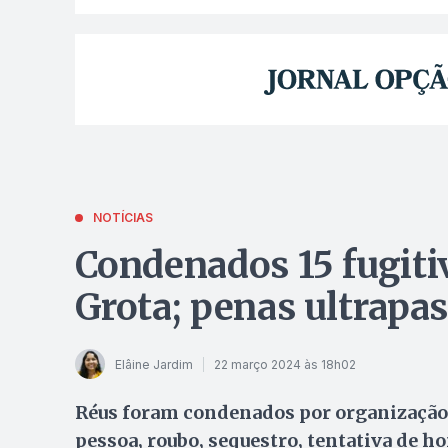
NOTÍCIAS
Condenados 15 fugitiv
Grota; penas ultrapa
Elâine Jardim
22 março 2024 às 18h02
Réus foram condenados por organização 
pessoa, roubo, sequestro, tentativa de ho