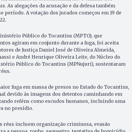
us. As alegações da acusação e da defesa também
se período. A votação dos jurados começou em 19 de
22.
inistério Público do Tocantins (MPTO), que
tos agiram em conjunto durante a fuga, foi aceita
tores de Justiça Daniel José de Oliveira Almeida,
assi e André Henrique Oliveira Leite, do Núcleo do
istério Público do Tocantins (MPNujuri), sustentaram
réus.
maior fuga em massa de presos no Estado do Tocantins,
nal devido às imagens dos detentos caminhando em
lizando reféns como escudos humanos, incluindo uma
a no presídio.
os réus incluem organização criminosa, evasão
ra a pessoa, roubo, sequestro, tentativa de homicídio,