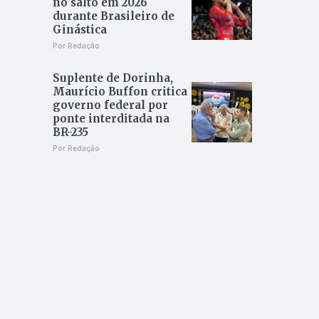
no salto em 2026
durante Brasileiro de
Ginástica
Por Redação
Suplente de Dorinha,
Maurício Buffon critica
governo federal por
ponte interditada na
BR-235
Por Redação