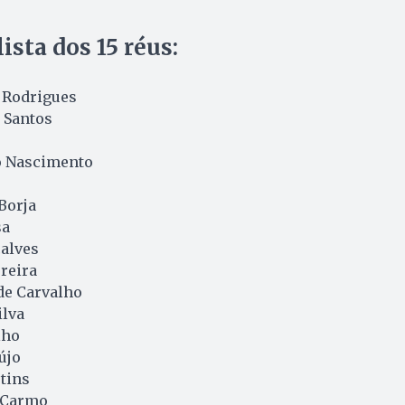
ista dos 15 réus:
a Rodrigues
a Santos
o Nascimento
Borja
sa
alves
reira
de Carvalho
ilva
lho
újo
tins
 Carmo