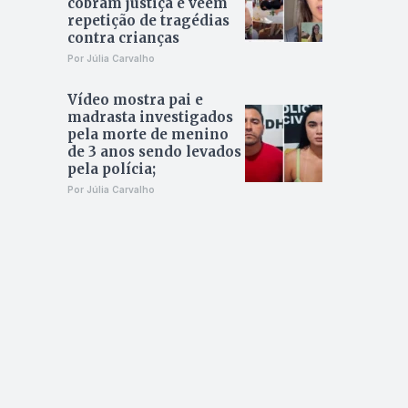
cobram justiça e veem
repetição de tragédias
contra crianças
Por Júlia Carvalho
Vídeo mostra pai e
madrasta investigados
pela morte de menino
de 3 anos sendo levados
pela polícia;
Por Júlia Carvalho