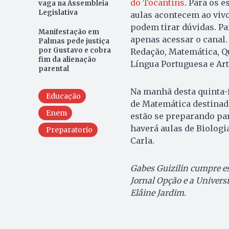
do Tocantins
. Para os 
vaga na Assembleia
Legislativa
aulas acontecem ao vivo
podem tirar dúvidas. Pa
Manifestação em
apenas acessar o canal
Palmas pede justiça
por Gustavo e cobra
Redação, Matemática, Quí
fim da alienação
Língua Portuguesa e Art
parental
Na manhã desta quinta-f
Educação
de Matemática destinad
Enem
estão se preparando para
haverá aulas de Biologi
Preparatorio
Carla.
Gabes Guizilin cumpre es
Jornal Opção e a Univers
Elâine Jardim.