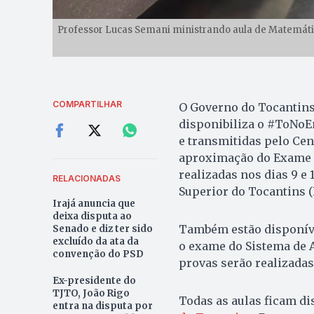
Professor Lucas Semani ministrando aula de Matemática
COMPARTILHAR
O Governo do Tocantins,
disponibiliza o #ToNoE
e transmitidas pelo Cen
aproximação do Exame N
realizadas nos dias 9 e
RELACIONADAS
Superior do Tocantins (E
Irajá anuncia que
deixa disputa ao
Também estão disponíve
Senado e diz ter sido
excluído da ata da
o exame do Sistema de A
convenção do PSD
provas serão realizadas 
Ex-presidente do
TJTO, João Rigo
Todas as aulas ficam d
entra na disputa por