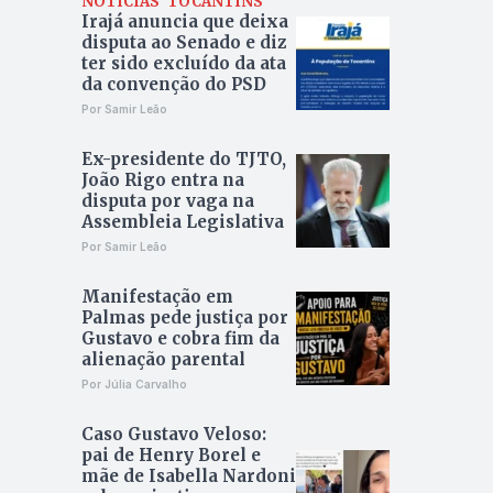
NOTÍCIAS
TOCANTINS
Irajá anuncia que deixa
disputa ao Senado e diz
ter sido excluído da ata
da convenção do PSD
Por Samir Leão
Ex-presidente do TJTO,
João Rigo entra na
disputa por vaga na
Assembleia Legislativa
Por Samir Leão
Manifestação em
Palmas pede justiça por
Gustavo e cobra fim da
alienação parental
Por Júlia Carvalho
Caso Gustavo Veloso:
pai de Henry Borel e
mãe de Isabella Nardoni