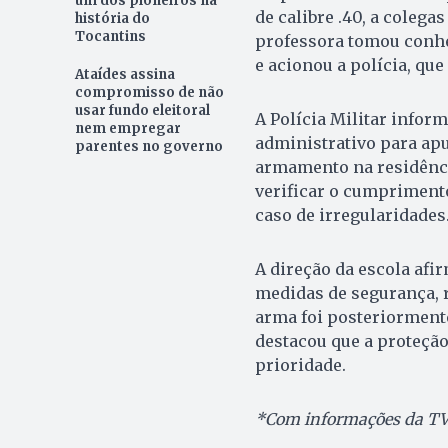
um dos pioneiros na
de calibre .40, a coleg
história do
Tocantins
professora tomou conhe
e acionou a polícia, que
Ataídes assina
compromisso de não
usar fundo eleitoral
A Polícia Militar infor
nem empregar
administrativo para apu
parentes no governo
armamento na residênci
verificar o cumpriment
caso de irregularidades
A direção da escola afi
medidas de segurança, r
arma foi posteriormente 
destacou que a proteçã
prioridade.
*Com informações da T