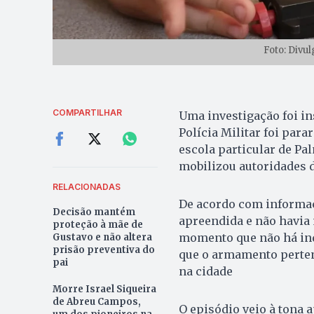
Foto: Divul
COMPARTILHAR
Uma investigação foi i
Polícia Militar foi par
escola particular de Pal
mobilizou autoridades 
RELACIONADAS
De acordo com informaçõ
Decisão mantém
apreendida e não havia 
proteção à mãe de
momento que não há indí
Gustavo e não altera
prisão preventiva do
que o armamento pertenc
pai
na cidade
Morre Israel Siqueira
de Abreu Campos,
O episódio veio à tona 