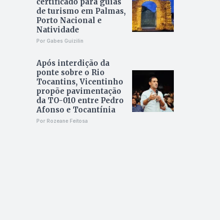
certificado para guias
de turismo em Palmas,
Porto Nacional e
Natividade
Por Gabes Guizilin
Após interdição da
ponte sobre o Rio
Tocantins, Vicentinho
propõe pavimentação
da TO-010 entre Pedro
Afonso e Tocantínia
Por Rozeane Feitosa