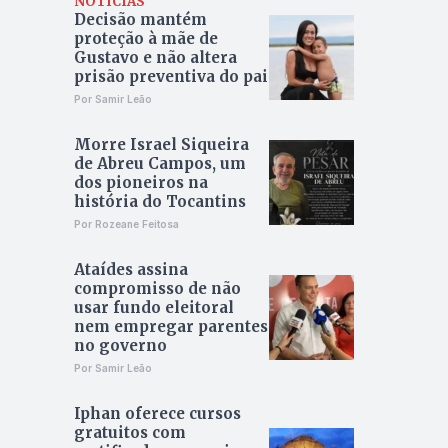
NOTÍCIAS
Decisão mantém
proteção à mãe de
Gustavo e não altera
prisão preventiva do pai
Por Samir Leão
Morre Israel Siqueira
de Abreu Campos, um
dos pioneiros na
história do Tocantins
Por Rozeane Feitosa
Ataídes assina
compromisso de não
usar fundo eleitoral
nem empregar parentes
no governo
Por Samir Leão
Iphan oferece cursos
gratuitos com