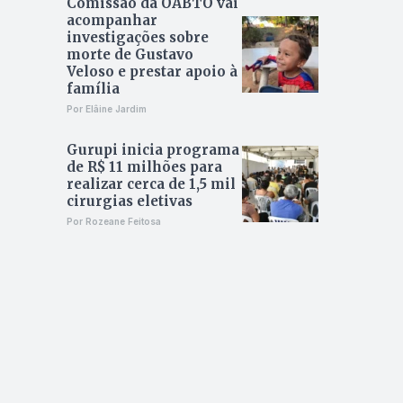
Comissão da OABTO vai
acompanhar
investigações sobre
morte de Gustavo
Veloso e prestar apoio à
família
Por Elâine Jardim
Gurupi inicia programa
de R$ 11 milhões para
realizar cerca de 1,5 mil
cirurgias eletivas
Por Rozeane Feitosa