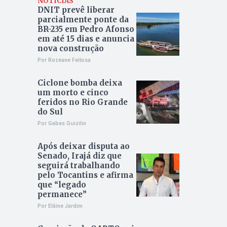
NOTÍCIAS
DNIT prevê liberar
parcialmente ponte da
BR-235 em Pedro Afonso
em até 15 dias e anuncia
nova construção
Por Rozeane Feitosa
Ciclone bomba deixa
um morto e cinco
feridos no Rio Grande
do Sul
Por Gabes Guizilin
Após deixar disputa ao
Senado, Irajá diz que
seguirá trabalhando
pelo Tocantins e afirma
que “legado
permanece”
Por Elâine Jardim