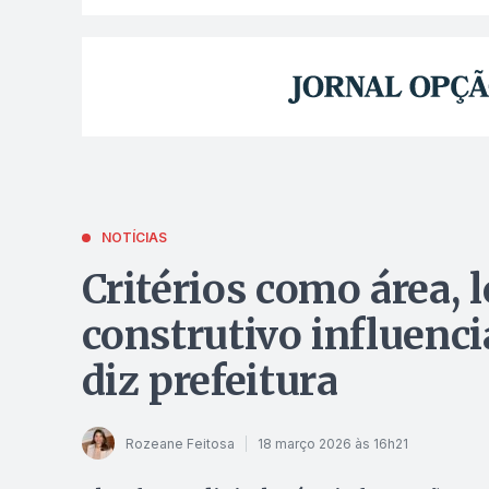
NOTÍCIAS
Critérios como área, 
construtivo influenc
diz prefeitura
Rozeane Feitosa
18 março 2026 às 16h21