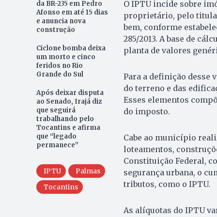
O IPTU incide sobre imó
da BR-235 em Pedro
Afonso em até 15 dias
proprietário, pelo titu
e anuncia nova
bem, conforme estabele
construção
285/2013. A base de cálcu
Ciclone bomba deixa
planta de valores genér
um morto e cinco
feridos no Rio
Grande do Sul
Para a definição desse 
do terreno e das edifica
Após deixar disputa
Esses elementos compõe
ao Senado, Irajá diz
que seguirá
do imposto.
trabalhando pelo
Tocantins e afirma
que “legado
Cabe ao município reali
permanece”
loteamentos, construçõe
Constituição Federal, c
IPTU
Palmas
segurança urbana, o cum
tributos, como o IPTU.
Tocantins
As alíquotas do IPTU va