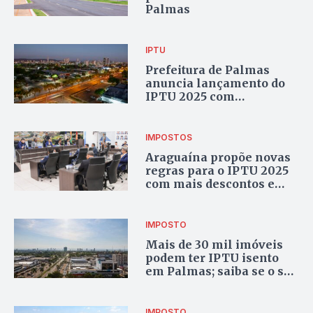
Palmas
IPTU
Prefeitura de Palmas
anuncia lançamento do
IPTU 2025 com
correção de 4,87% e
descontos para
pagamento à vista
IMPOSTOS
Araguaína propõe novas
regras para o IPTU 2025
com mais descontos e
ampliações de isenção
IMPOSTO
Mais de 30 mil imóveis
podem ter IPTU isento
em Palmas; saiba se o seu
está na lista
IMPOSTO