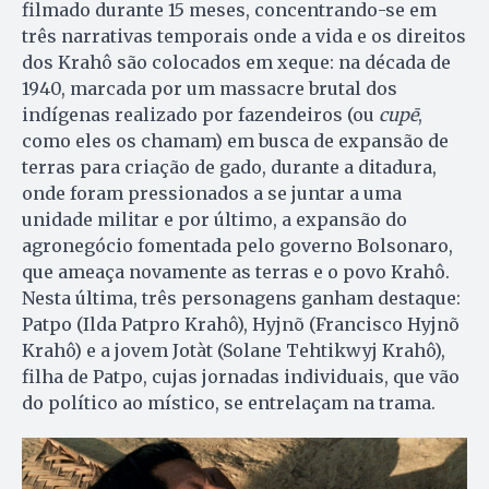
filmado durante 15 meses, concentrando-se em
três narrativas temporais onde a vida e os direitos
dos Krahô são colocados em xeque: na década de
1940, marcada por um massacre brutal dos
indígenas realizado por fazendeiros (ou
cupē
,
como eles os chamam) em busca de expansão de
terras para criação de gado, durante a ditadura,
onde foram pressionados a se juntar a uma
unidade militar e por último, a expansão do
agronegócio fomentada pelo governo Bolsonaro,
que ameaça novamente as terras e o povo Krahô.
Nesta última, três personagens ganham destaque:
Patpo (Ilda Patpro Krahô), Hyjnõ (Francisco Hyjnõ
Krahô) e a jovem Jotàt (Solane Tehtikwyj Krahô),
filha de Patpo, cujas jornadas individuais, que vão
do político ao místico, se entrelaçam na trama.