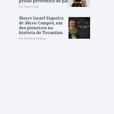
prisão preventiva do pai
Por Samir Leão
Morre Israel Siqueira
de Abreu Campos, um
dos pioneiros na
história do Tocantins
Por Rozeane Feitosa