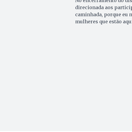
No encerramento do di
direcionada aos partici
caminhada, porque eu nã
mulheres que estão aqui