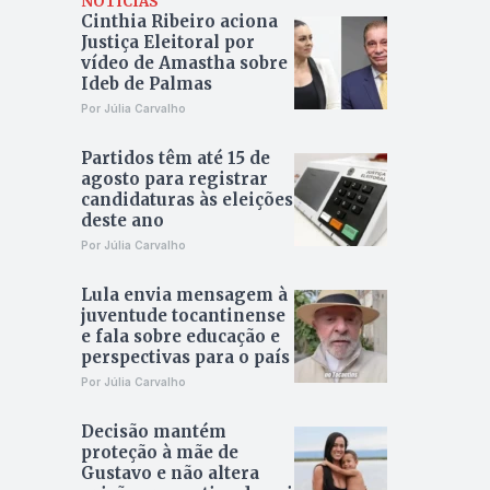
NOTÍCIAS
Cinthia Ribeiro aciona
Justiça Eleitoral por
vídeo de Amastha sobre
Ideb de Palmas
Por Júlia Carvalho
Partidos têm até 15 de
agosto para registrar
candidaturas às eleições
deste ano
Por Júlia Carvalho
Lula envia mensagem à
juventude tocantinense
e fala sobre educação e
perspectivas para o país
Por Júlia Carvalho
Decisão mantém
proteção à mãe de
Gustavo e não altera