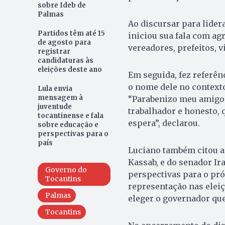
sobre Ideb de
Palmas
Ao discursar para lider
Partidos têm até 15
iniciou sua fala com ag
de agosto para
vereadores, prefeitos, v
registrar
candidaturas às
eleições deste ano
Em seguida, fez referê
o nome dele no contexto
Lula envia
mensagem à
“Parabenizo meu amigo 
juventude
trabalhador e honesto,
tocantinense e fala
espera”, declarou.
sobre educação e
perspectivas para o
país
Luciano também citou a 
Kassab, e do senador Ira
Governo do
perspectivas para o pró
Tocantins
representação nas eleiç
Palmas
eleger o governador que
Tocantins