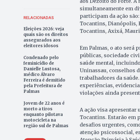
aos Dezoito do Forte. A
simultaneamente em div
participam da ação são:
RELACIONADAS
Tocantins, Dianópolis, 
Eleições 2026: veja
Tocantins, Axixá, Mauril
quais são os direitos
assegurados aos
eleitores idosos
Em Palmas, o ato será 
públicas, sociedade civi
Condenado pelo
saúde mental, incluindo 
feminicídio de
Danielle Lustosa,
Uninassau, conselhos de
médico Álvaro
trabalhadores da saúde.
Ferreira é demitido
experiências, evidencia
pela Prefeitura de
Palmas
violações ainda present
Jovem de 22 anos é
morto a tiros
A ação visa apresentar 
enquanto pilotava
Tocantins. Estarão em 
motocicleta na
desafios urgentes, como
região sul de Palmas
atenção psicossocial, e
Atenção Primária à Saúd