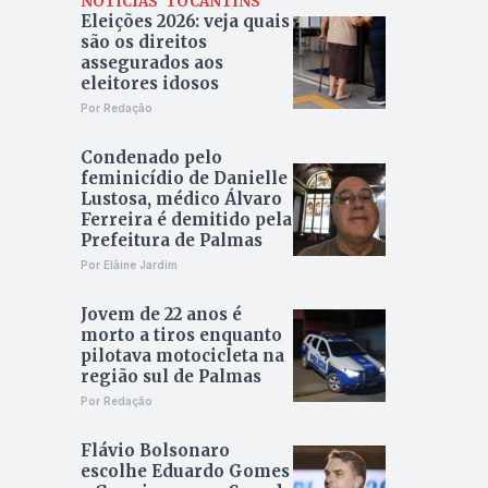
NOTÍCIAS
TOCANTINS
Eleições 2026: veja quais
são os direitos
assegurados aos
eleitores idosos
Por Redação
Condenado pelo
feminicídio de Danielle
Lustosa, médico Álvaro
Ferreira é demitido pela
Prefeitura de Palmas
Por Elâine Jardim
Jovem de 22 anos é
morto a tiros enquanto
pilotava motocicleta na
região sul de Palmas
Por Redação
Flávio Bolsonaro
escolhe Eduardo Gomes