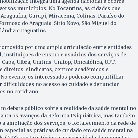
 mobilização integra uma agenda nacional e ocorre
ersos municípios. No Tocantins, as cidades que
 Araguaína, Gurupi, Miracema, Colinas, Paraíso do
Formoso do Araguaia, Sítio Novo, São Miguel do
ândia e Itaguatins.
promovido por uma ampla articulação entre entidades
l, instituições de ensino e usuários dos serviços de
Caps, Ulbra, Unitins, Unitop, Unicatólica, UFT,
 direitos, sindicatos, centros acadêmicos e
 No evento, os interessados poderão compartilhar
r dificuldades no acesso ao cuidado e denunciar
es no cotidiano.
um debate público sobre a realidade da saúde mental no
pauta os avanços da Reforma Psiquiátrica, mas também
 a ampliação dos serviços, o fortalecimento da rede de
m especial as práticas de cuidado em saúde mental na
e (APS) nos territórios e a necessidade de respostas