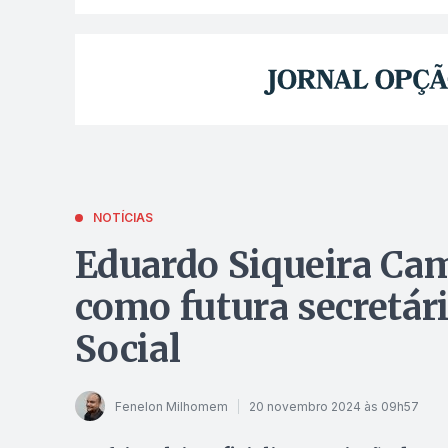
NOTÍCIAS
Eduardo Siqueira Ca
como futura secretár
Social
Fenelon Milhomem
20 novembro 2024 às 09h57