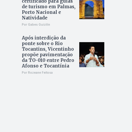
certificado para guias
de turismo em Palmas,
Porto Nacional e
Natividade
Por Gabes Guizilin
Após interdição da
ponte sobre o Rio
Tocantins, Vicentinho
propõe pavimentação
da TO-010 entre Pedro
Afonso e Tocantínia
Por Rozeane Feitosa