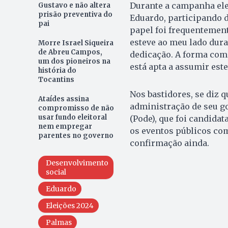
Durante a campanha elei
Gustavo e não altera
prisão preventiva do
Eduardo, participando d
pai
papel foi frequentement
esteve ao meu lado dur
Morre Israel Siqueira
de Abreu Campos,
dedicação. A forma com
um dos pioneiros na
está apta a assumir est
história do
Tocantins
Nos bastidores, se diz 
Ataídes assina
administração de seu g
compromisso de não
usar fundo eleitoral
(Pode), que foi candida
nem empregar
os eventos públicos co
parentes no governo
confirmação ainda.
Desenvolvimento
social
Eduardo
Eleições 2024
Palmas