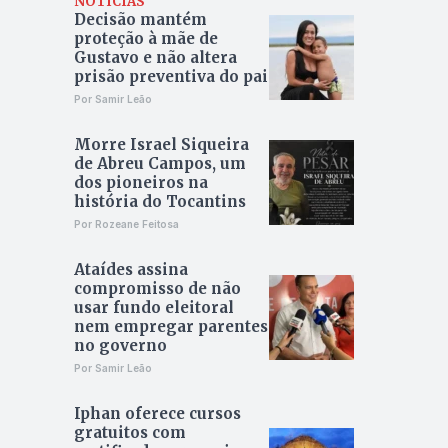
NOTÍCIAS
Decisão mantém
proteção à mãe de
Gustavo e não altera
prisão preventiva do pai
Por Samir Leão
Morre Israel Siqueira
de Abreu Campos, um
dos pioneiros na
história do Tocantins
Por Rozeane Feitosa
Ataídes assina
compromisso de não
usar fundo eleitoral
nem empregar parentes
no governo
Por Samir Leão
Iphan oferece cursos
gratuitos com