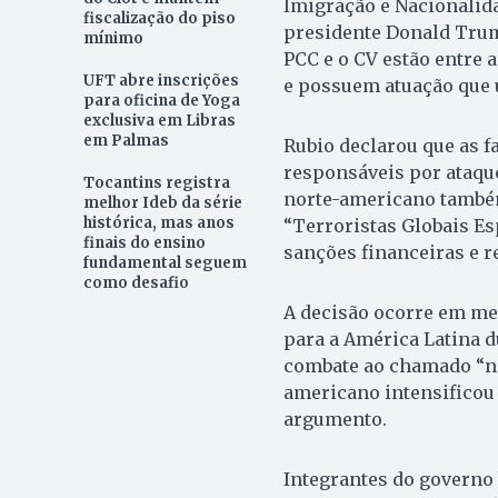
Imigração e Nacionalid
fiscalização do piso
presidente Donald Trump
mínimo
PCC e o CV estão entre 
UFT abre inscrições
e possuem atuação que u
para oficina de Yoga
exclusiva em Libras
em Palmas
Rubio declarou que as 
responsáveis por ataque
Tocantins registra
norte-americano também
melhor Ideb da série
histórica, mas anos
“Terroristas Globais E
finais do ensino
sanções financeiras e r
fundamental seguem
como desafio
A decisão ocorre em me
para a América Latina 
combate ao chamado “na
americano intensificou
argumento.
Integrantes do governo