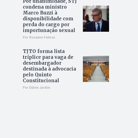
Por unanimidade, STJ
condena ministro
Marco Buzzi à
disponibilidade com
perda do cargo por
importunação sexual
Por Rozeane Feitosa
TJTO forma lista
tríplice para vaga de
desembargador
destinada à advocacia
pelo Quinto
Constitucional
Por Elâine Jardim