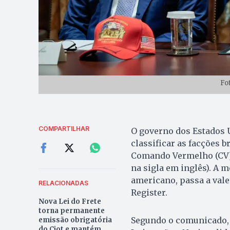
Fo
COMPARTILHAR
O governo dos Estados U
classificar as facções 
Comando Vermelho (CV) 
na sigla em inglês). A 
americano, passa a vale
RELACIONADAS
Register.
Nova Lei do Frete
torna permanente
Segundo o comunicado, a
emissão obrigatória
do Ciot e mantém