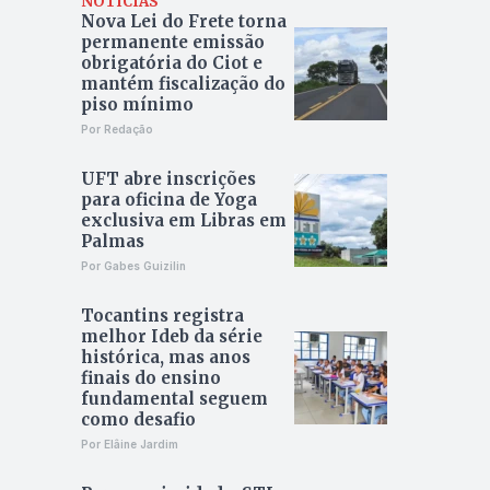
NOTÍCIAS
Nova Lei do Frete torna
permanente emissão
obrigatória do Ciot e
mantém fiscalização do
piso mínimo
Por Redação
UFT abre inscrições
para oficina de Yoga
exclusiva em Libras em
Palmas
Por Gabes Guizilin
Tocantins registra
melhor Ideb da série
histórica, mas anos
finais do ensino
fundamental seguem
como desafio
Por Elâine Jardim