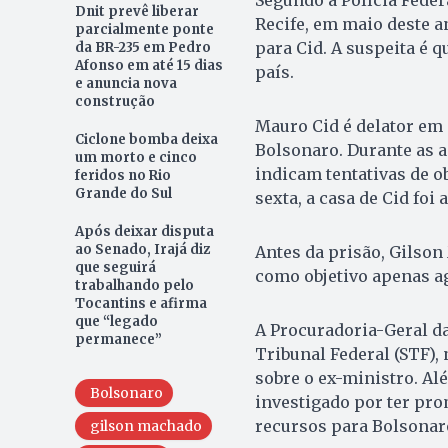
Segundo a Polícia Feder
Dnit prevê liberar
Recife, em maio deste a
parcialmente ponte
para Cid. A suspeita é q
da BR-235 em Pedro
Afonso em até 15 dias
país.
e anuncia nova
construção
Mauro Cid é delator em 
Ciclone bomba deixa
Bolsonaro. Durante as a
um morto e cinco
indicam tentativas de o
feridos no Rio
Grande do Sul
sexta, a casa de Cid foi
Após deixar disputa
ao Senado, Irajá diz
Antes da prisão, Gilson
que seguirá
como objetivo apenas ag
trabalhando pelo
Tocantins e afirma
que “legado
A Procuradoria-Geral da
permanece”
Tribunal Federal (STF), 
sobre o ex-ministro. A
Bolsonaro
investigado por ter pr
recursos para Bolsonar
gilson machado