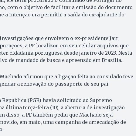
al, ele teria procurado o Consulado de Portugal no
no, com o objetivo de facilitar a emissão do documento
ue a intenção era permitir a saída do ex-ajudante do
investigações que envolvem o ex-presidente Jair
purações, a PF localizou em seu celular arquivos que
bter cidadania portuguesa desde janeiro de 2023. Nesta
 alvo de mandado de busca e apreensão em Brasília.
 Machado afirmou que a ligação feita ao consulado teve
endar a renovação do passaporte de seu pai.
 República (PGR) havia solicitado ao Supremo
na última terça-feira (10), a abertura de investigação
lém disso, a PF também pediu que Machado seja
omovido, em maio, uma campanha de arrecadação de
o.