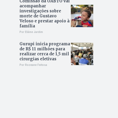
Comissão da OABTO vai
acompanhar
investigações sobre
morte de Gustavo
Veloso e prestar apoio à
família
Por Elâine Jardim
Gurupi inicia programa
de R$ 11 milhões para
realizar cerca de 1,5 mil
cirurgias eletivas
Por Rozeane Feitosa