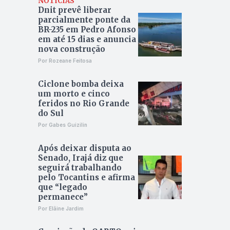
NOTÍCIAS
Dnit prevê liberar
parcialmente ponte da
BR-235 em Pedro Afonso
em até 15 dias e anuncia
nova construção
Por Rozeane Feitosa
Ciclone bomba deixa
um morto e cinco
feridos no Rio Grande
do Sul
Por Gabes Guizilin
Após deixar disputa ao
Senado, Irajá diz que
seguirá trabalhando
pelo Tocantins e afirma
que “legado
permanece”
Por Elâine Jardim