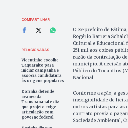
COMPARTILHAR
O ex-prefeito de Fátima
Rogério Barrera Schalc
Cultural e Educacional 
251 mil aos cofres públ
RELACIONADAS
razão da contratação d
Vicentinho escolhe
município. A decisão at
Taquaralto para
Público do Tocantins (M
iniciar campanha e
associa candidatura
Nacional.
às origens populares
Dorinha defende
Conforme a ação, a gest
avanço da
inexigibilidade de lici
Transbananal e diz
outros artistas para as
que projeto exige
articulação com
contrato previa o paga
governo federal
Sociedade Ambiental, Cu