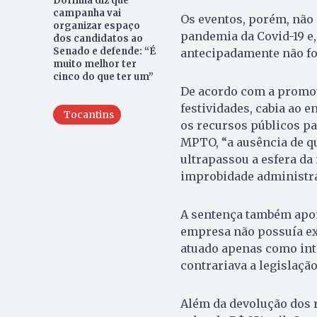
Dorinha diz que
campanha vai
Os eventos, porém, não
organizar espaço
pandemia da Covid-19 e,
dos candidatos ao
Senado e defende: “É
antecipadamente não fo
muito melhor ter
cinco do que ter um”
De acordo com a promot
festividades, cabia ao 
Tocantins
os recursos públicos p
MPTO, “a ausência de qu
ultrapassou a esfera da
improbidade administra
A sentença também apon
empresa não possuía exc
atuado apenas como inte
contrariava a legislação
Além da devolução dos 