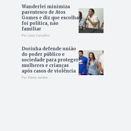
Wanderlei minimiza
parentesco de Atos
Gomes e diz que escolha
foi política, não
familiar
Por Júlia Carvalho
Dorinha defende união
do poder público e
sociedade para proteger
mulheres e crianças
após casos de violência
Por Elâine Jardim