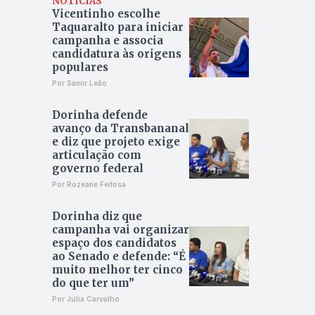
NOTÍCIAS
Vicentinho escolhe
Taquaralto para iniciar
campanha e associa
candidatura às origens
populares
Por Samir Leão
Dorinha defende
avanço da Transbananal
e diz que projeto exige
articulação com
governo federal
Por Rozeane Feitosa
Dorinha diz que
campanha vai organizar
espaço dos candidatos
ao Senado e defende: “É
muito melhor ter cinco
do que ter um”
Por Júlia Carvalho