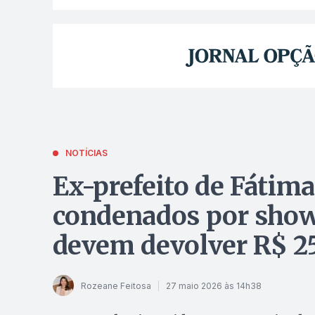
NOTÍCIAS
Ex-prefeito de Fátim
condenados por shows
devem devolver R$ 2
Rozeane Feitosa
27 maio 2026 às 14h38