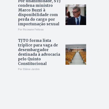
Por unanimidade, STJ
condena ministro
Marco Buzzi à
disponibilidade com
perda do cargo por
importunação sexual
Por Rozeane Feitosa
TJTO forma lista
tríplice para vaga de
desembargador
destinada à advocacia
pelo Quinto
Constitucional
Por Elâine Jardim