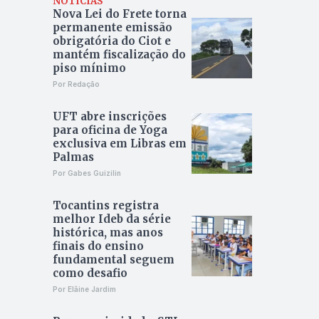
NOTÍCIAS
Nova Lei do Frete torna
permanente emissão
obrigatória do Ciot e
mantém fiscalização do
piso mínimo
Por Redação
UFT abre inscrições
para oficina de Yoga
exclusiva em Libras em
Palmas
Por Gabes Guizilin
Tocantins registra
melhor Ideb da série
histórica, mas anos
finais do ensino
fundamental seguem
como desafio
Por Elâine Jardim