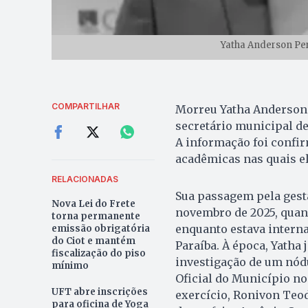
Yatha Anderson Per
COMPARTILHAR
Morreu Yatha Anderson P
secretário municipal d
A informação foi confir
acadêmicas nas quais el
RELACIONADAS
Sua passagem pela gest
Nova Lei do Frete
novembro de 2025, quand
torna permanente
enquanto estava intern
emissão obrigatória
do Ciot e mantém
Paraíba. À época, Yatha
fiscalização do piso
investigação de um nódu
mínimo
Oficial do Município no
UFT abre inscrições
exercício, Ronivon Teod
para oficina de Yoga