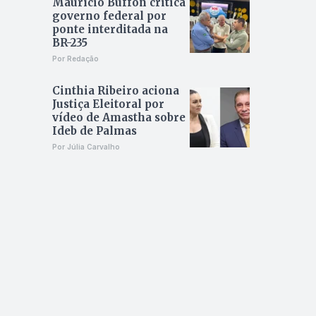
Maurício Buffon critica
governo federal por
ponte interditada na
BR-235
Por Redação
Cinthia Ribeiro aciona
Justiça Eleitoral por
vídeo de Amastha sobre
Ideb de Palmas
Por Júlia Carvalho