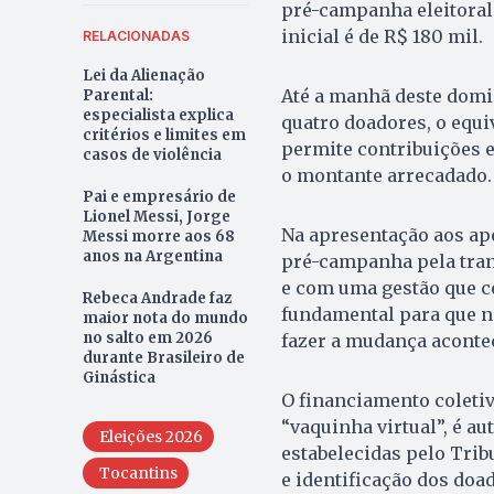
pré-campanha eleitoral 
inicial é de R$ 180 mil.
RELACIONADAS
Lei da Alienação
Até a manhã deste domin
Parental:
especialista explica
quatro doadores, o equi
critérios e limites em
permite contribuições e
casos de violência
o montante arrecadado.
Pai e empresário de
Lionel Messi, Jorge
Na apresentação aos apo
Messi morre aos 68
anos na Argentina
pré-campanha pela tra
e com uma gestão que co
Rebeca Andrade faz
fundamental para que n
maior nota do mundo
no salto em 2026
fazer a mudança acontec
durante Brasileiro de
Ginástica
O financiamento coleti
“vaquinha virtual”, é au
Eleições 2026
estabelecidas pelo Trib
Tocantins
e identificação dos doa