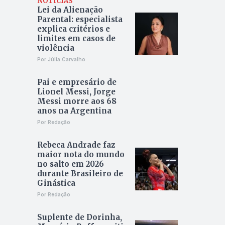
NOTÍCIAS
Lei da Alienação
Parental: especialista
explica critérios e
limites em casos de
violência
Por Júlia Carvalho
Pai e empresário de
Lionel Messi, Jorge
Messi morre aos 68
anos na Argentina
Por Redação
Rebeca Andrade faz
maior nota do mundo
no salto em 2026
durante Brasileiro de
Ginástica
Por Redação
Suplente de Dorinha,