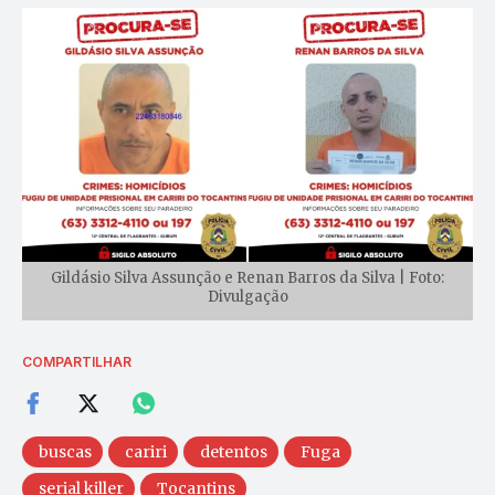
Gildásio Silva Assunção e Renan Barros da Silva | Foto:
Divulgação
COMPARTILHAR
buscas
cariri
detentos
Fuga
serial killer
Tocantins