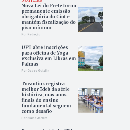
NOTÍCIAS
Nova Lei do Frete torna
permanente emissão
obrigatória do Ciot e
mantém fiscalização do
piso mínimo
Por Redação
UFT abre inscrições
para oficina de Yoga
exclusiva em Libras em
Palmas
Por Gabes Guizilin
Tocantins registra
melhor Ideb da série
histórica, mas anos
finais do ensino
fundamental seguem
como desafio
Por Elâine Jardim