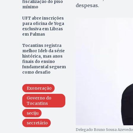
fiscalização do piso
despesas.
mínimo
UFT abre inscrições
para oficina de Yoga
exclusiva em Libras
em Palmas
Tocantins registra
melhor Ideb da série
histórica, mas anos
finais do ensino
fundamental seguem
como desafio
Exoneração
Governo do
Tocantins
seciju
secretário
Delegado Bruno Sousa Azevedo