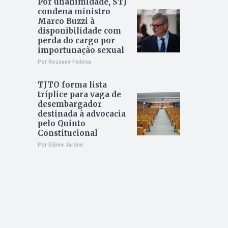
Por unanimidade, STJ
condena ministro
Marco Buzzi à
disponibilidade com
perda do cargo por
importunação sexual
Por Rozeane Feitosa
TJTO forma lista
tríplice para vaga de
desembargador
destinada à advocacia
pelo Quinto
Constitucional
Por Elâine Jardim