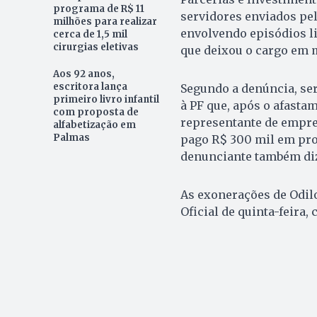
programa de R$ 11
servidores enviados pela
milhões para realizar
envolvendo episódios l
cerca de 1,5 mil
cirurgias eletivas
que deixou o cargo em m
Aos 92 anos,
escritora lança
Segundo a denúncia, se
primeiro livro infantil
à PF que, após o afast
com proposta de
representante de empre
alfabetização em
Palmas
pago R$ 300 mil em pro
denunciante também diz
As exonerações de Odil
Oficial de quinta-feira,