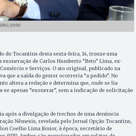
IMG_0090
do do Tocantins desta sexta-feira, 14, trouxe uma
a exoneração de Carlos Humberto “Beto” Lima, ex-
 Comércio e Serviços. O ato original, publicado na
ava que a saída do gestor ocorreria “a pedido”. No
to altera a redação e determina que, onde se lia
ia-se apenas “exonerar”, sem a indicação de solicitação
a após a divulgação de trechos de uma denúncia
ação Nêmesis, revelada pelo Jornal Opção Tocantins,
lon Coelho Lima Júnior, à época, secretário de
os (SPI). Ambos são mencionados em relatos de