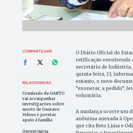
COMPARTILHAR
O Diário Oficial do Esta
retificação envolvendo 
secretário de Indústria,
quinta-feira, 13, inform
entanto, o novo documen
RELACIONADAS
“exonerar, a pedido”, le
Comissão da OABTO
voluntária.
vai acompanhar
investigações sobre
morte de Gustavo
A mudança ocorre um di
Veloso e prestar
anônima anexada à Oper
apoio à família
que cita Beto Lima e Odi
Gurupi inicia
Parcerias e Investiment