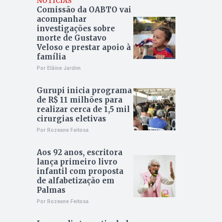
NOTÍCIAS
Comissão da OABTO vai
acompanhar
investigações sobre
morte de Gustavo
Veloso e prestar apoio à
família
Por Elâine Jardim
Gurupi inicia programa
de R$ 11 milhões para
realizar cerca de 1,5 mil
cirurgias eletivas
Por Rozeane Feitosa
Aos 92 anos, escritora
lança primeiro livro
infantil com proposta
de alfabetização em
Palmas
Por Rozeane Feitosa