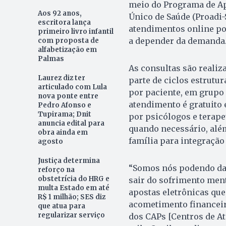
meio do Programa de Ap
Aos 92 anos,
Único de Saúde (Proadi-S
escritora lança
atendimentos online po
primeiro livro infantil
a depender da demanda. 
com proposta de
alfabetização em
Palmas
As consultas são reali
Laurez diz ter
parte de ciclos estrutu
articulado com Lula
por paciente, em grupo 
nova ponte entre
atendimento é gratuito 
Pedro Afonso e
Tupirama; Dnit
por psicólogos e terap
anuncia edital para
quando necessário, além
obra ainda em
família para integração
agosto
Justiça determina
“Somos nós podendo dar
reforço na
obstetrícia do HRG e
sair do sofrimento men
multa Estado em até
apostas eletrônicas que
R$ 1 milhão; SES diz
acometimento financeir
que atua para
regularizar serviço
dos CAPs [Centros de At