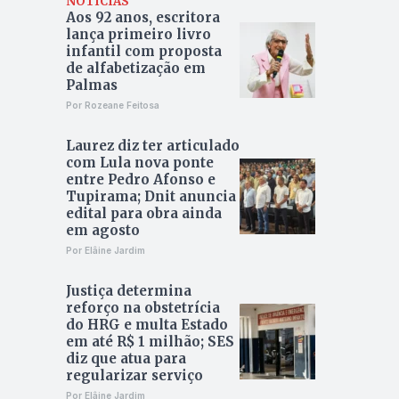
NOTÍCIAS
Aos 92 anos, escritora
lança primeiro livro
infantil com proposta
de alfabetização em
Palmas
Por Rozeane Feitosa
Laurez diz ter articulado
com Lula nova ponte
entre Pedro Afonso e
Tupirama; Dnit anuncia
edital para obra ainda
em agosto
Por Elâine Jardim
Justiça determina
reforço na obstetrícia
do HRG e multa Estado
em até R$ 1 milhão; SES
diz que atua para
regularizar serviço
Por Elâine Jardim