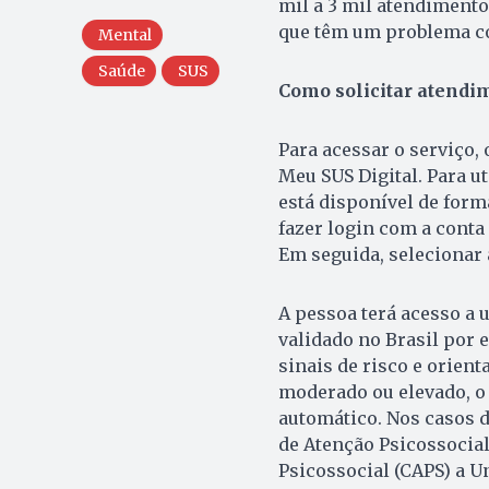
mil a 3 mil atendiment
que têm um problema co
Mental
Saúde
SUS
Como solicitar atendi
Para acessar o serviço,
Meu SUS Digital. Para ut
está disponível de forma
fazer login com a conta 
Em seguida, selecionar 
A pessoa terá acesso a 
validado no Brasil por 
sinais de risco e orient
moderado ou elevado, o
automático. Nos casos d
de Atenção Psicossocial
Psicossocial (CAPS) a U