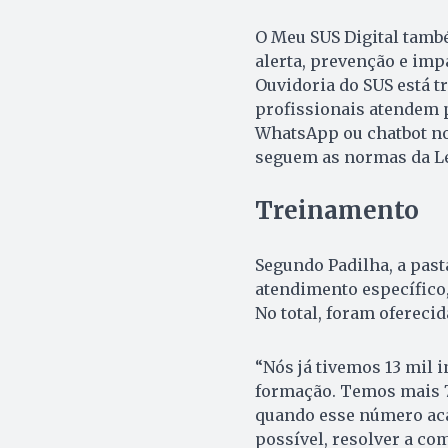
O Meu SUS Digital tamb
alerta, prevenção e imp
Ouvidoria do SUS está t
profissionais atendem p
WhatsApp ou chatbot no
seguem as normas da Le
Treinamento
Segundo Padilha, a past
atendimento específico
No total, foram ofereci
“Nós já tivemos 13 mil i
formação. Temos mais 7
quando esse número aca
possível, resolver a co