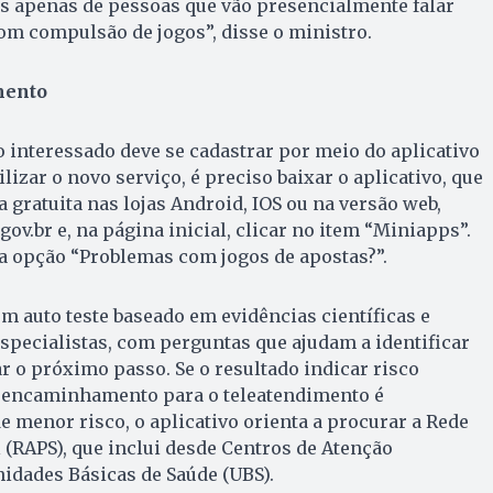
os apenas de pessoas que vão presencialmente falar
m compulsão de jogos”, disse o ministro.
mento
 o interessado deve se cadastrar por meio do aplicativo
ilizar o novo serviço, é preciso baixar o aplicativo, que
 gratuita nas lojas Android, IOS ou na versão web,
gov.br e, na página inicial, clicar no item “Miniapps”.
a opção “Problemas com jogos de apostas?”.
um auto teste baseado em evidências científicas e
especialistas, com perguntas que ajudam a identificar
ar o próximo passo. Se o resultado indicar risco
 encaminhamento para o teleatendimento é
e menor risco, o aplicativo orienta a procurar a Rede
 (RAPS), que inclui desde Centros de Atenção
nidades Básicas de Saúde (UBS).