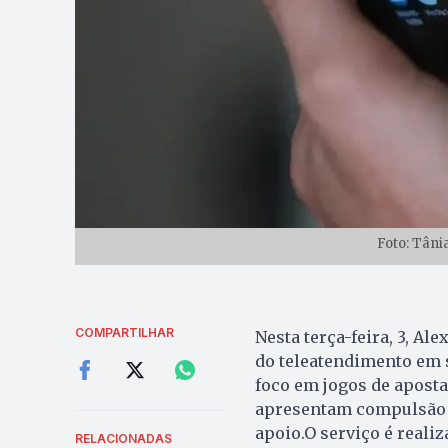
Foto: Tâni
COMPARTILHAR
Nesta terça-feira, 3, Al
do teleatendimento em 
foco em jogos de aposta
apresentam compulsão po
apoio.O serviço é reali
RELACIONADAS